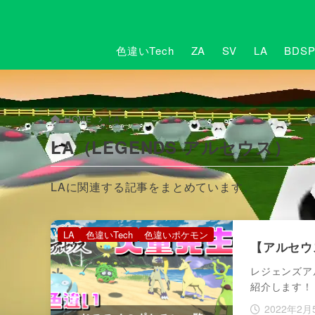
色違いTech
ZA
SV
LA
BDS
HOME
LA
LA（LEGENDS アルセウス）
LAに関連する記事をまとめています。
LA
色違いTech
色違いポケモン
【アルセウ
レジェンズア
紹介します！
2022年2月