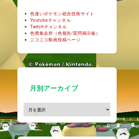
色違いポケモン総合技術サイト
Youtubeチャンネル
Twitchチャンネル
色廃集会所（色報告/質問掲示板）
ニコニコ動画投稿ページ
月別アーカイブ