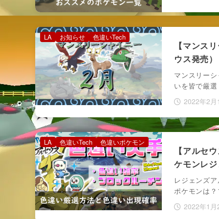
LA
お知らせ
色違いTech
【マンスリ
ウス発売）
マンスリーシ
いを皆で厳選
2022年2月
LA
色違いTech
色違いポケモン
【アルセウ
ケモンレジ
レジェンズア
ポケモンは？
2022年1月