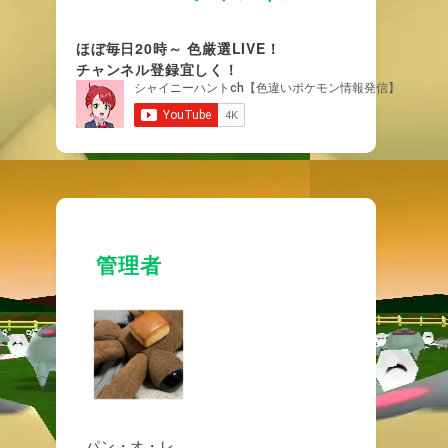
ほぼ毎日20時～ 色厳選LIVE！
チャンネル登録宜しく！
管理者
パン・オ・レ