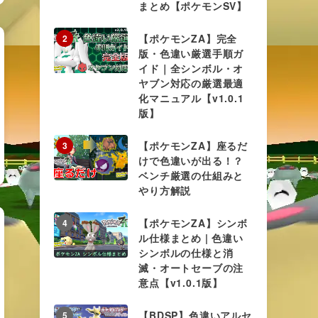
まとめ【ポケモンSV】
【ポケモンZA】完全
2
版・色違い厳選手順ガ
イド｜全シンボル・オ
ヤブン対応の厳選最適
化マニュアル【v1.0.1
版】
【ポケモンZA】座るだ
3
けで色違いが出る！？
ベンチ厳選の仕組みと
やり方解説
【ポケモンZA】シンボ
4
ル仕様まとめ | 色違い
シンボルの仕様と消
滅・オートセーブの注
意点【v1.0.1版】
【BDSP】色違いアルセ
5