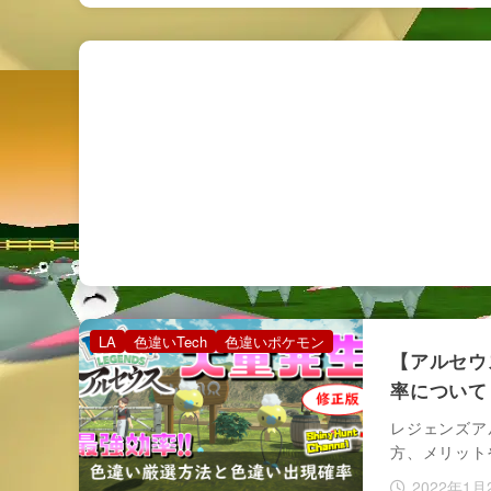
LA
色違いTech
色違いポケモン
【アルセウ
率について
レジェンズア
方、メリット
2022年1月