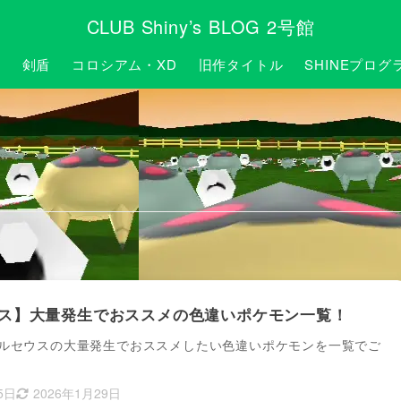
CLUB Shiny’s BLOG 2号館
P
剣盾
コロシアム・XD
旧作タイトル
SHINEプログ
ス】大量発生でおススメの色違いポケモン一覧！
ルセウスの大量発生でおススメしたい色違いポケモンを一覧でご
5日
2026年1月29日