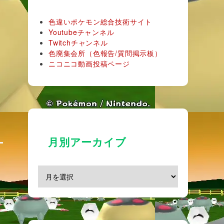
色違いポケモン総合技術サイト
Youtubeチャンネル
Twitchチャンネル
色廃集会所（色報告/質問掲示板）
ニコニコ動画投稿ページ
月別アーカイブ