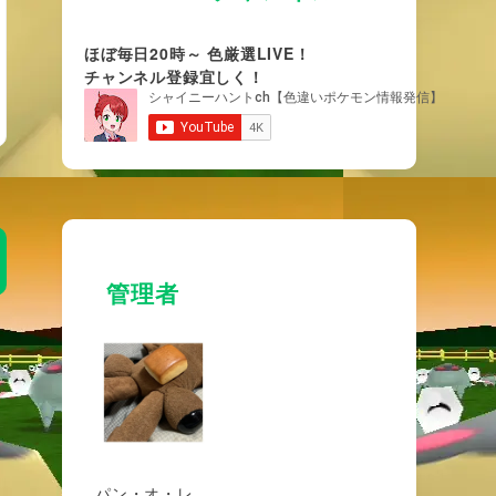
ほぼ毎日20時～ 色厳選LIVE！
チャンネル登録宜しく！
管理者
パン・オ・レ