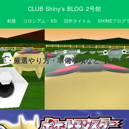
CLUB Shiny’s BLOG 2号館
P
剣盾
コロシアム・XD
旧作タイトル
SHINEプログ
入手・厳選やり方・準備事項など【ダイ
2026年3月2日