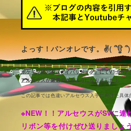
よっす！パンオレです。✌( ՞ਊ ՞)
ポケモンBDSP（ダイパリメイク）にてV1.3.
アルセウスが厳選できるようになりました！
この記事では色違いアルセウス入手に向けた具体
※NEW！！アルセウスがSVに
リボン等を付けぜひ送りましょ