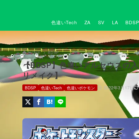
色違いTech
ZA
SV
LA
BDS
HOME
BDSP
【BDSP】色違いアルセウスの
リメイク】
2022年3月17日
BDSP
色違いTech
色違いポケモン