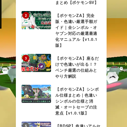
まとめ【ポケモンSV】
【ポケモンZA】完全
2
版・色違い厳選手順ガ
イド｜全シンボル・オ
ヤブン対応の厳選最適
化マニュアル【v1.0.1
版】
【ポケモンZA】座るだ
3
けで色違いが出る！？
ベンチ厳選の仕組みと
やり方解説
【ポケモンZA】シンボ
4
ル仕様まとめ | 色違い
シンボルの仕様と消
滅・オートセーブの注
意点【v1.0.1版】
【BDSP】色違いアルセ
5