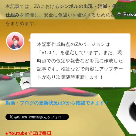
本記事では、ZAにおける
シンボルの出現・消滅・保存の
仕組み
を整理し、安全に色違いを確保するための基本知識
をまとめます。
本記事作成時点のZAバージョンは
「v1.0.1」を想定しています。また、現
時点での仮定や報告などを元に作成した
記事です。検証などで内容にアップデー
トがあり次第随時更新します！
動画・ブログの更新状況はXから確認できます！
※Youtubeでほぼ毎日