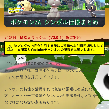
※12/16：M次元ラッシュ（V2.0.1）版に対応
『Pokémon LEGENDS Z-A（ポケモンZA）』では、ここ
最近の作品同様、野生ポケモンに「シンボルエンカウン
ト」の仕組みを採用しています。
シンボルの特性を活用すれば色違い厳選に有益になる一
方、オートセーブ機能やシンボルの消滅条件など気を付け
なければならない点もあります。