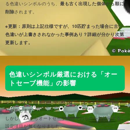
る色違いシンボルのうち、
最も古く出現した個体から順に
削除
されます。
※更新：原則は上記仕様ですが、10匹貯まった場合に古い
色違いが上書きされなかった事例あり？詳細が分かり次第
更新します。
色違いシンボル厳選における「オー
トセーブ機能」の影響
ポケモンZAでは前作SVやLA同様、「オートセーブ機能」
が存在します。
しかし、ZAからオートセーブ機能そのものを無効化する
設定項目が無くなりました。