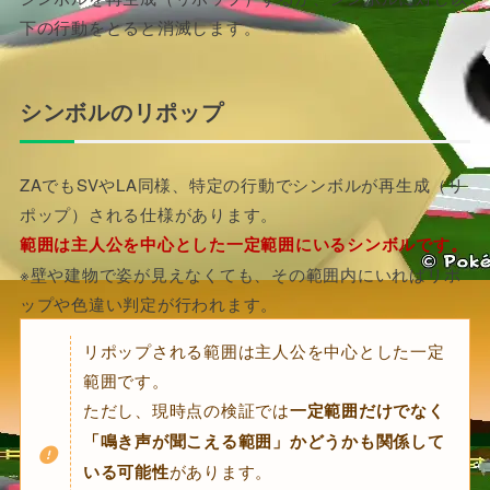
下の行動をとると消滅します。
シンボルのリポップ
ZAでもSVやLA同様、特定の行動でシンボルが再生成（リ
ポップ）される仕様があります。
範囲は主人公を中心とした一定範囲にいるシンボルです。
※壁や建物で姿が見えなくても、その範囲内にいればリポ
ップや色違い判定が行われます。
リポップされる範囲は主人公を中心とした一定
範囲です。
ただし、現時点の検証では
一定範囲だけでなく
「鳴き声が聞こえる範囲」かどうかも関係して
いる可能性
があります。