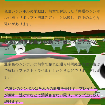
色違いシンボルの挙動は、前章で解説した「共通のシンボ
ル仕様（リポップ・消滅判定）」と比較し、以下のような
違いがあります。
昼夜の時間経過や移動で消滅することがな
い
通常色のシンボルは前章で触れた通り時間経過や空を飛ぶ
で移動（ファストトラベル）したときなどでリポップしま
す。
色違いのシンボルはそれらの影響を受けず、
プレイヤー
が倒す・逃がすなどで消滅させない限り、マップ上に残り
続けます。