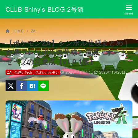
CLUB Shiny’s BLOG 2号館
HOME
ZA
【ポケモンZA】シンボル仕様まとめ |
色違いシンボルの仕様と消滅・オート
セーブの注意点【v1.0.1版】
2025年10月17日
2026年1月26日
ZA
色違いTech
色違いポケモン