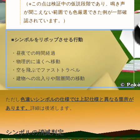
（※この点は検証中の仮説段階であり、鳴き声
が聞こえない範囲でも色厳選できた例が一部確
認されています。）
■シンボルをリポップさせる行動
・昼夜での時間経過
・物理的に遠くへ移動
・空を飛ぶでファストトラベル
・建物への出入りや階層間の移動
ただし
色違いシンボルの仕様では上記仕様と異なる箇所が
あります。
詳細は後述します。
シンボルの消滅判定