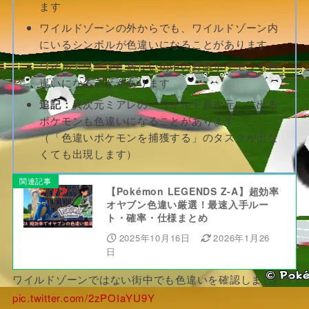
ます
ワイルドゾーンの外からでも、ワイルドゾーン内
にいるシンボルが色違いになることがあります
ワイルドゾーンに居ない街中の野生ポケモンも色
違いになることがあります
追記：
異次元ミアレの「ワイルド異次元」に出る
ポケモンも色違いになることがあります
（「色違いポケモンを捕獲する」のタスクが出な
くても出現します）
関連記事
【Pokémon LEGENDS Z-A】超効率
オヤブン色違い厳選！最速入手ルー
ト・確率・仕様まとめ
2025年10月16日
2026年1月26
日
ワイルドゾーンではない街中でも色違いを確認しました！
pic.twitter.com/2zPOIaYU9Y