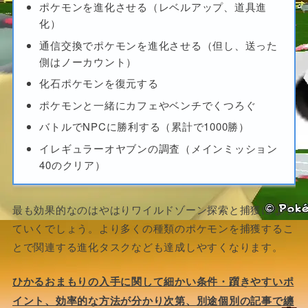
ポケモンを進化させる（レベルアップ、道具進
化）
通信交換でポケモンを進化させる（但し、送った
側はノーカウント）
化石ポケモンを復元する
ポケモンと一緒にカフェやベンチでくつろぐ
バトルでNPCに勝利する（累計で1000勝）
イレギュラーオヤブンの調査（メインミッション
40のクリア）
最も効果的なのはやはりワイルドゾーン探索と捕獲になっ
ていくでしょう。より多くの種類のポケモンを捕獲するこ
とで関連する進化タスクなども達成しやすくなります。
ひかるおまもりの入手に関して細かい条件・躓きやすいポ
イント、効率的な方法が分かり次第、別途個別の記事で纏