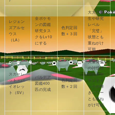
大大大発
全ポケモ
生や研究
レジェン
ンの図鑑
レベル
ズアルセ
色判定回
研究タス
「完璧」
ウス
数＋３回
クをLv10
状態とも
（LA）
にする
重ねがけ
可能
大量発生
の討伐ボ
スカーレ
ーナスや
パルデア
ット・バ
色判定回
サンドイ
図鑑400
イオレッ
数＋２回
ッチの輝
匹の完成
ト（SV）
きパワー
とも重ね
がけ可能