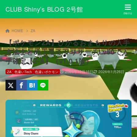
CLUB Shiny’s BLOG 2号館
HOME
ZA
【ポケモンZA】ひかるおまもりの入手
方法まとめ｜モミジリサーチLv50で入
手確定【Z-A】（v1.0.1版）
2025年10月16日
2026年1月26日
ZA
色違いTech
色違いポケモン