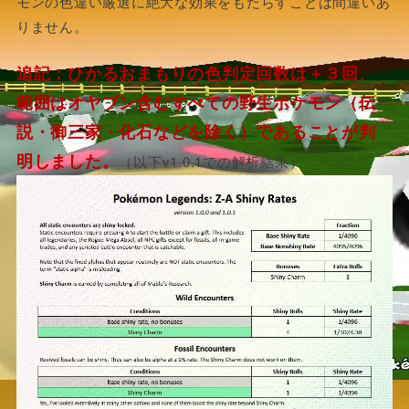
モンの色違い厳選に絶大な効果をもたらすことは間違いあ
りません。
追記：ひかるおまもりの色判定回数は＋３回、
範囲はオヤブン含むすべての野生ポケモン（伝
説・御三家・化石などを除く）であることが判
明しました。
（以下v1.0.1での解析結果）