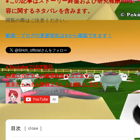
※この記事はストーリー終盤および研究報酬の内
容に関するネタバレを含みます。
閲覧の際はご注意ください。
動画・ブログの更新状況はXから確認できます！
※Youtubeでほぼ毎日
色違いポケモンの厳選放送やってます！
是非チャンネル登録よろしくお願いします！
目次
[
close
]