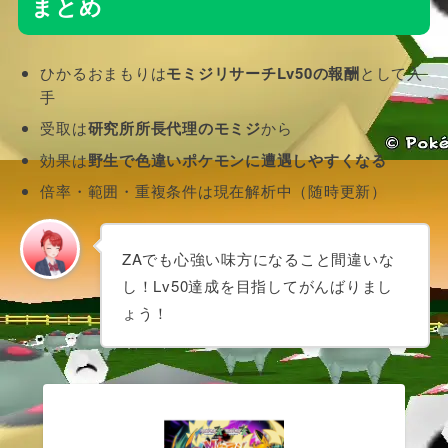
まとめ
ひかるおまもりは
モミジリサーチLv50の報酬
として入
手
受取は
研究所所長代理のモミジ
から
効果は
野生で色違いポケモンに遭遇しやすくなる
倍率・範囲・重複条件は現在解析中（随時更新）
ZAでも心強い味方になること間違いな
し！Lv50達成を目指してがんばりまし
ょう！