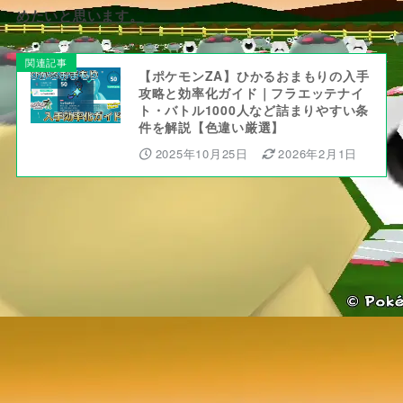
めたいと思います。
更新：入手効率化ガイドが完成しました！
関連記事
【ポケモンZA】ひかるおまもりの入手
攻略と効率化ガイド｜フラエッテナイ
ト・バトル1000人など詰まりやすい条
件を解説【色違い厳選】
2025年10月25日
2026年2月1日