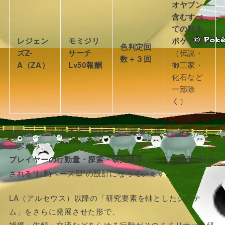
オヤブン
含むすべ
ての野生
レジェン
モミジリ
ポケモン
色判定回
ズZ-
サーチ
（伝説・
数＋３回
A（ZA）
Lv50報酬
御三家・
化石など
一部除
く）
ZAでは、これまでの「図鑑完成で報酬を得る」方式から
一歩進み、
プレイヤーの行動量・探索・研究成果
によって報酬が解放
される“行動ベース型”の設計になっています。
LA（アルセウス）以降の「研究要素を軸としたシステ
ム」をさらに発展させた形で、
捕獲・依頼・交流などあらゆる行動がそのままリサーチ経