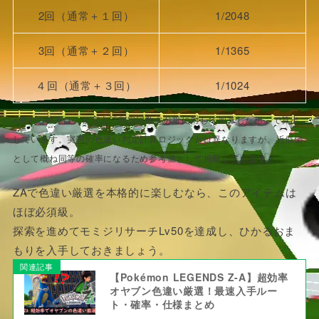
2回（通常＋１回）
1/2048
3回（通常＋２回）
1/1365
４回（通常＋３回）
1/1024
※表中の確率は、便宜上「判定回数を分母に対して加算した形」で算出
しています。実際の色違い判定計算ロジックとは異なりますが、近似値
として概ね同等の確率になるため参考値として掲載しています。
ZAで色違い厳選を本格的に楽しむなら、このアイテムは
ほぼ必須級。
探索を進めてモミジリサーチLv50を達成し、ひかるおま
もりを入手しておきましょう。
関連記事
【Pokémon LEGENDS Z-A】超効率
オヤブン色違い厳選！最速入手ルー
ト・確率・仕様まとめ