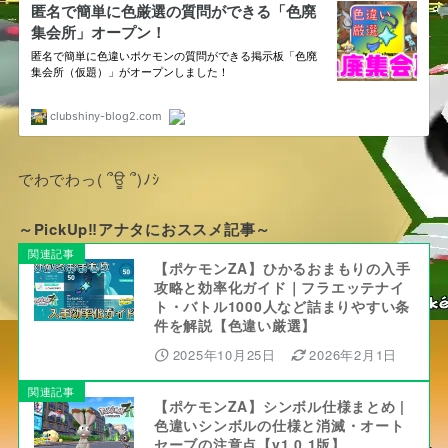
でわでわっ( ՞ਊ ՞)ﾉｼ
～PickUp‼アナタにおススメ記事～
関連記事
【ポケモンZA】ひかるおまもりの入手
攻略と効率化ガイド｜フラエッテナイ
ト・バトル1000人など詰まりやすい条
件を解説【色違い厳選】
2025年10月25日
2026年2月1日
関連記事
【ポケモンZA】シンボル仕様まとめ |
色違いシンボルの仕様と消滅・オート
セーブの注意点【v1.0.1版】