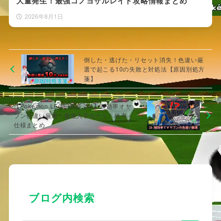
大量発生！最強コノヨザルレイド攻略情報まとめ
2026年8月1日
倒した・逃げた・リセット消失！色違い厳
選で起こる10の失敗と対処法【原因別処方
箋】
【Pokémon LEGENDS Z-A】超効率オヤ
ブン色違い厳選！最速入手ルート・確率・
仕様まとめ
ブログ内検索