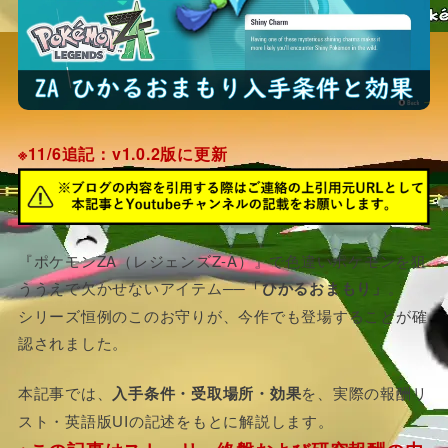
※11/6追記：v1.0.2版に更新
『ポケモンZA（レジェンズZ-A）』で色違いポケモンを狙
ううえで欠かせないアイテム──
「ひかるおまもり」
。
シリーズ恒例のこのお守りが、今作でも登場することが確
認されました。
本記事では、
入手条件・受取場所・効果
を、実際の報酬リ
スト・英語版UIの記述をもとに解説します。