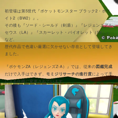
初登場は第5世代『ポケットモンスター ブラック2・ホワ
イト2（BW2）』。
その後も『ソード・シールド（剣盾）』『レジェンズアル
セウス（LA）』『スカーレット・バイオレット（SV）』
など、
歴代作品で色違い厳選に欠かせない存在として登場してき
ました。
『ポケモンZA（レジェンズZ-A）』では、従来の
図鑑完成
だけで入手はできず、
モミジリサーチの進行度
によって手
に入る仕様に変更されています。