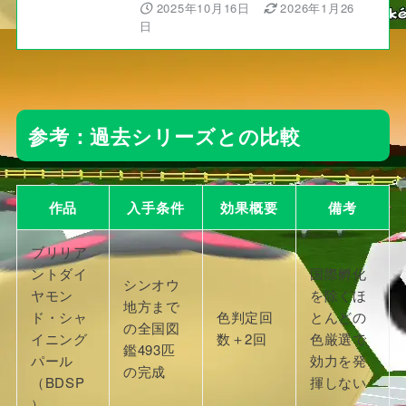
2025年10月16日
2026年1月26
日
参考：過去シリーズとの比較
作品
入手条件
効果概要
備考
ブリリア
ントダイ
国際孵化
シンオウ
ヤモン
を除くほ
地方まで
ド・シャ
色判定回
とんどの
の全国図
イニング
数＋2回
色厳選で
鑑493匹
パール
効力を発
の完成
（BDSP
揮しない
）