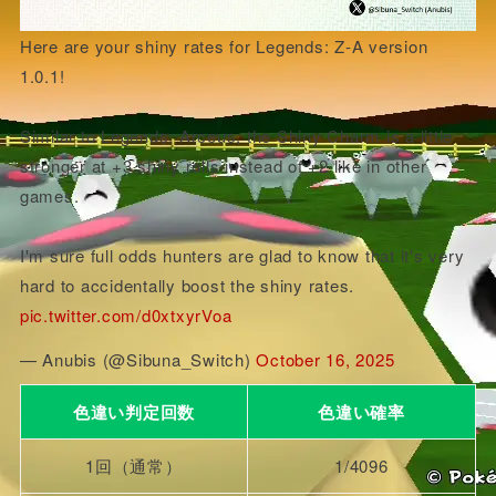
Here are your shiny rates for Legends: Z-A version
1.0.1!
Similar to Legends: Arceus, the Shiny Charm is a little
stronger at +3 shiny rolls instead of +2 like in other
games.
I'm sure full odds hunters are glad to know that it's very
hard to accidentally boost the shiny rates.
pic.twitter.com/d0xtxyrVoa
— Anubis (@Sibuna_Switch)
October 16, 2025
色違い判定回数
色違い確率
1回（通常）
1/4096