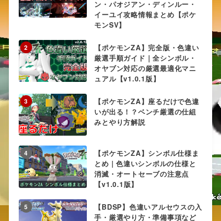
ン・パオジアン・ディンルー・
イーユイ攻略情報まとめ【ポケ
モンSV】
【ポケモンZA】完全版・色違い
2
厳選手順ガイド｜全シンボル・
オヤブン対応の厳選最適化マニ
ュアル【v1.0.1版】
【ポケモンZA】座るだけで色違
3
いが出る！？ベンチ厳選の仕組
みとやり方解説
【ポケモンZA】シンボル仕様ま
4
とめ | 色違いシンボルの仕様と
消滅・オートセーブの注意点
【v1.0.1版】
【BDSP】色違いアルセウスの入
5
手・厳選やり方・準備事項など