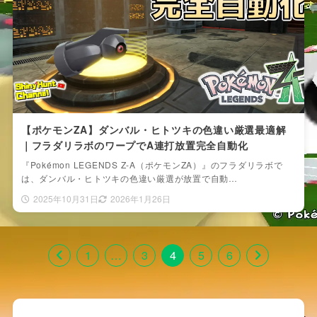
【ポケモンZA】ダンバル・ヒトツキの色違い厳選最適解
｜フラダリラボのワープでA連打放置完全自動化
『Pokémon LEGENDS Z-A（ポケモンZA）』のフラダリラボで
は、ダンバル・ヒトツキの色違い厳選が放置で自動…
2025年10月31日
2026年1月26日
1
…
3
4
5
6