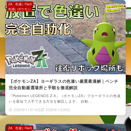
ZA
色違いTech
色違いポケモン
【ポケモンZA】ヨーギラスの色違い厳選最適解｜ベンチ
完全自動厳選場所と手順を徹底解説
『Pokémon LEGENDS Z-A』（ポケモンZA）でヨーギラスの色違
いを最短で入手できる方法を解説します。 自動…
2025年11月14日
2026年1月26日
ZA
色違いTech