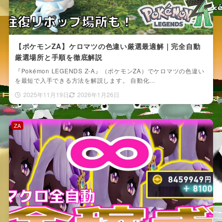
【ポケモンZA】ケロマツの色違い厳選最適解｜完全自動
厳選場所と手順を徹底解説
『Pokémon LEGENDS Z-A』（ポケモンZA）でケロマツの色違い
を最短で入手できる方法を解説します。 自動化…
2025年11月19日
2026年1月26日
ZA