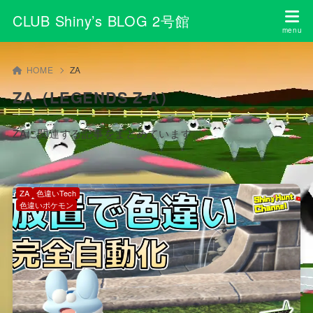
CLUB Shiny’s BLOG 2号館
HOME
ZA
ZA（LEGENDS Z-A）
ZAに関連する記事をまとめています。
ZA
色違いTech
色違いポケモン