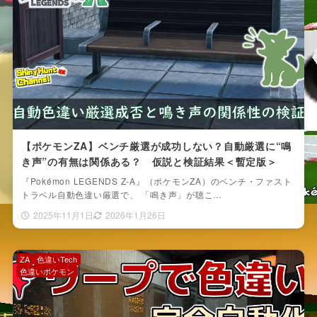
【ポケモンZA】ベンチ厳選が成功しない？自動厳選に“鳴
き声”の有無は関係ある？ 仮説と検証結果＜暫定版＞
『Pokémon LEGENDS Z-A』（ポケモンZA）のベンチ・ファスト
トラベル自動色違い厳選で、 「鳴き声」が聴こ…
2025年11月1日
2026年1月26日
ZA
色違いTech
色違いポケモン