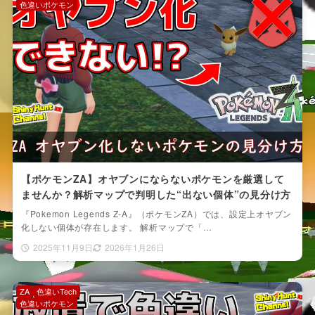
色違いポケモン
【ポケモンZA】オヤブンにならないポケモンを厳選して
ませんか？解析マップで判明した“出ない個体”の見分け方
『Pokemon Legends Z-A』（ポケモンZA）では、設定上オヤブン
化しない個体が存在します。 解析マップで「…
2025年11月9日
2026年1月26日
ZA
色違いTech
色違いポケモン