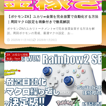
【ポケモンZA】ユカリ∞金策を完全放置で自動化する方法
｜周回マクロ設定を画像付きで徹底解説
ポケモンZAのユカリトーナメント∞で完全放置金策する方法を解
説。周回ポケモンの育成、最適マクロ設定、お…
2025年11月16日
2026年1月26日
ZA
お役立ち情報
色違いTech