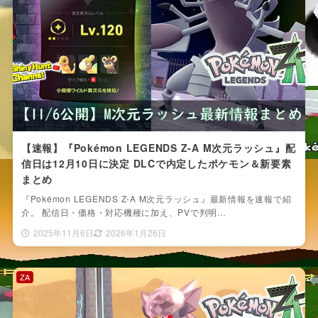
【速報】『Pokémon LEGENDS Z-A M次元ラッシュ』配
信日は12月10日に決定 DLCで内定したポケモン＆新要素
まとめ
『Pokémon LEGENDS Z-A M次元ラッシュ』最新情報を速報で紹
介。 配信日・価格・対応機種に加え、PVで判明…
2025年11月6日
2026年1月26日
ZA