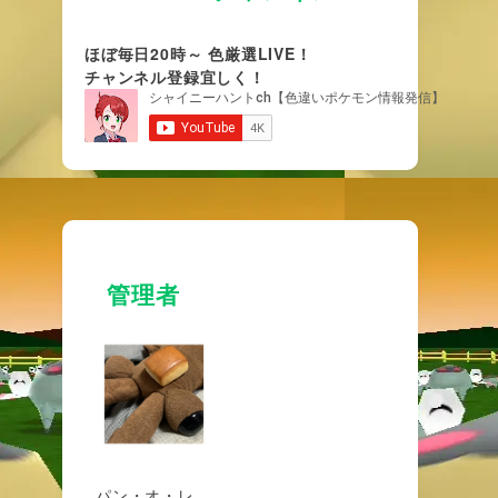
ほぼ毎日20時～ 色厳選LIVE！
チャンネル登録宜しく！
管理者
パン・オ・レ