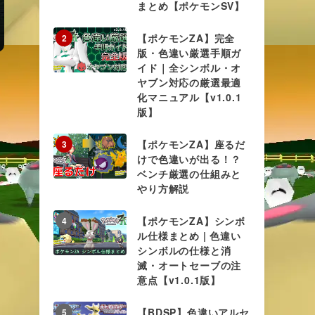
まとめ【ポケモンSV】
【ポケモンZA】完全
2
版・色違い厳選手順ガ
イド｜全シンボル・オ
ヤブン対応の厳選最適
化マニュアル【v1.0.1
版】
【ポケモンZA】座るだ
3
けで色違いが出る！？
ベンチ厳選の仕組みと
やり方解説
【ポケモンZA】シンボ
4
ル仕様まとめ | 色違い
シンボルの仕様と消
滅・オートセーブの注
意点【v1.0.1版】
【BDSP】色違いアルセ
5