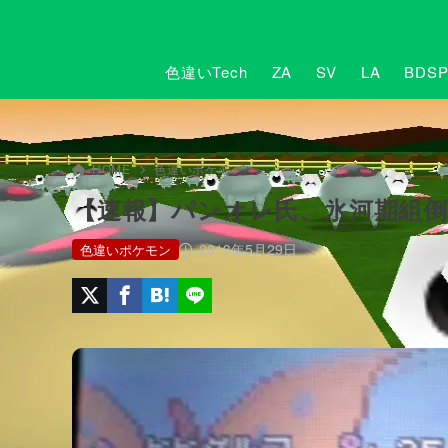
色違いTech
ZA
SV
LA
BDS
HOME
色違いポケモン
【速報】パンオレ氏、氷河期組倒
2013年5月29日
色違いポケモン