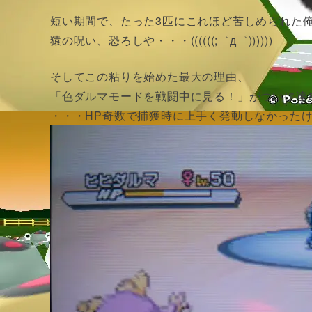
短い期間で、たった3匹にこれほど苦しめられた
猿の呪い、恐ろしや・・・((((((;゜д゜))))))
そしてこの粘りを始めた最大の理由、
「色ダルマモードを戦闘中に見る！」がついに達
・・・HP奇数で捕獲時に上手く発動しなかった