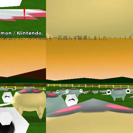
！ ！
ら解放され、氷河期組を一匹残らず駆逐しました・・・！！
際