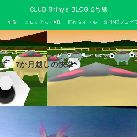
CLUB Shiny’s BLOG 2号館
P
剣盾
コロシアム・XD
旧作タイトル
SHINEプログ
す 7か月越しの快挙