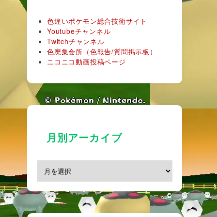
色違いポケモン総合技術サイト
Youtubeチャンネル
Twitchチャンネル
色廃集会所（色報告/質問掲示板）
ニコニコ動画投稿ページ
月別アーカイブ