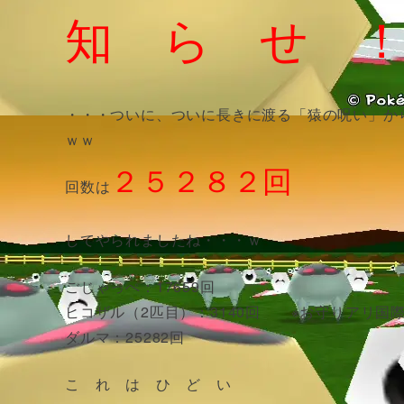
知 ら せ 
・・・ついに、ついに長きに渡る「猿の呪い」か
ｗｗ
２５２８２回
回数は
してやられましたね・・・ｗ
ごじゃっぺ：17659回
ヒコザル（2匹目）：3140回 ※お守りアリ国
ダルマ：25282回
こ れ は ひ ど い