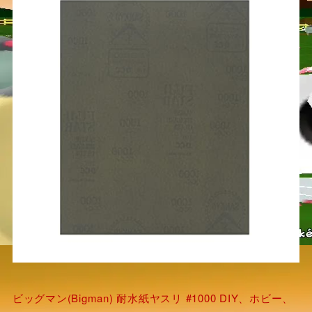
ビッグマン(Bigman) 耐水紙ヤスリ #1000 DIY、ホビー、