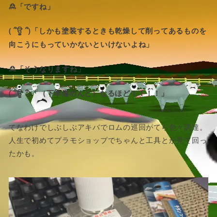
🙎「ですね」
( ՞ਊ ՞)「しかも塗装するときも乾燥して削ってあるものを
向こうにもっていかないといけないよね」
🙎「そうなりますね」
( ՞ਊ ՞)「（下準備めんど）なるほど！！！！」
てなわけでしぶしぶアキバでロムの巡回がてら色々調達。
人生で初めてプラモショップでちゃんと工具とか見て回っ
たかも。