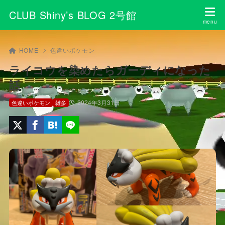
CLUB Shiny’s BLOG 2号館
HOME
色違いポケモン
ライコウを染めたらガーディになった
話
2024年3月31日
色違いポケモン
雑多