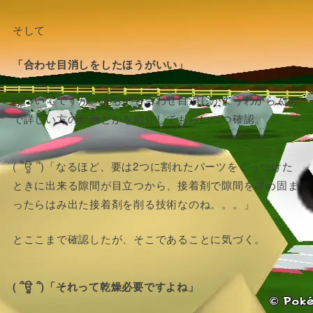
そして
「合わせ目消しをしたほうがいい」
についてですが、そもそも合わせ目消しがようわからんの
で詳しい方の動画とかを紹介してもらいつつ確認。
( ՞ਊ ՞)「なるほど、要は2つに割れたパーツをくっつけた
ときに出来る隙間が目立つから、接着剤で隙間を埋め固ま
ったらはみ出た接着剤を削る技術なのね。。。」
とここまで確認したが、そこであることに気づく。
( ՞ਊ ՞)「それって乾燥必要ですよね」