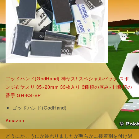
ゴッドハンド(GodHand) 神ヤス! スペシャルパック スポ
ンジ布ヤスリ 35×20mm 33枚入り 3種類の厚み×11種類の
番手 GH-KS-SP
ゴッドハンド(GodHand)
Amazon
どうにかこうにか終わりましたが明らかに接着剤を付け過