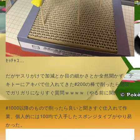
ｾｯﾁｬｺ…
だがヤスリがけで加減とか目の細かさとか全然聞かず、テ
キトーにアキバで仕入れてきた#200の棒で削ったら速攻
でガリガリになりすぐ質問ｗｗｗｗ（やる前に聞けｗ）
#1000以降のもので削ったら良いと聞きすぐ仕入れて作
業。個人的には100均で入手したスポンジタイプがやり易
かった。