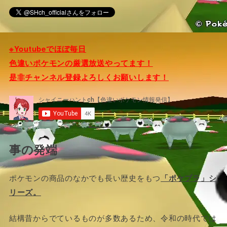
※Youtubeでほぼ毎日
色違いポケモンの厳選放送やってます！
是非チャンネル登録よろしくお願いします！
事の発端
ポケモンの商品のなかでも長い歴史をもつ
「ポケプラ」シ
リーズ。
結構昔からでているものが多数あるため、令和の時代では