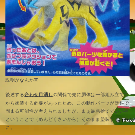
説明がなんか草
後述する
合わせ目消し
の関係で先に胴体は一部組み立てて
から塗装する必要があったため、この動作パーツが塗料で
固まる可能性が考えられましたが、まぁ最悪捨てでいいや
ということで
（めんどくさいから）
そのまま塗装すること
に。