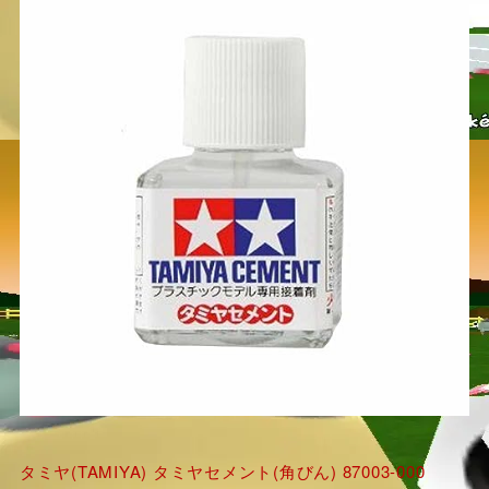
タミヤ(TAMIYA) タミヤセメント(角びん) 87003-000