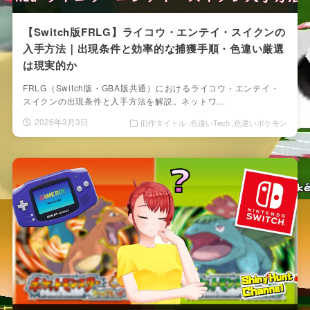
【Switch版FRLG】ライコウ・エンテイ・スイクンの
入手方法｜出現条件と効率的な捕獲手順・色違い厳選
は現実的か
FRLG（Switch版・GBA版共通）におけるライコウ・エンテイ・
スイクンの出現条件と入手方法を解説。ネットワ…
2026年3月3日
旧作タイトル
色違いTech
色違いポケモン