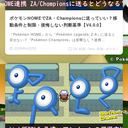
ポケモンHOMEでZA・Championsに送っていい？移
動条件と制限・後悔しない判断基準【V4.0.0】
『Pokémon HOME』から『Pokémon Legends: Z-A』に送ると
戻せない？『Pokémon Champions』は影響なし？連携…
2026年4月2日
ZA
色違いTech
色違いポケモン