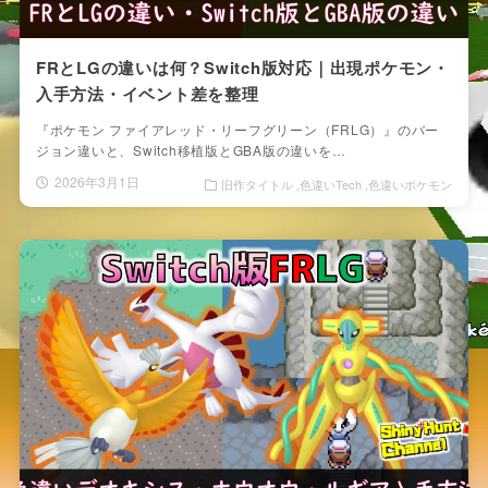
FRとLGの違いは何？Switch版対応｜出現ポケモン・
入手方法・イベント差を整理
『ポケモン ファイアレッド・リーフグリーン（FRLG）』のバー
ジョン違いと、Switch移植版とGBA版の違いを…
2026年3月1日
旧作タイトル
色違いTech
色違いポケモン