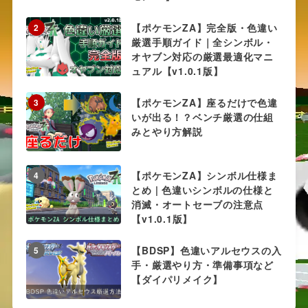
【ポケモンZA】完全版・色違い
2
厳選手順ガイド｜全シンボル・
オヤブン対応の厳選最適化マニ
ュアル【v1.0.1版】
【ポケモンZA】座るだけで色違
3
いが出る！？ベンチ厳選の仕組
みとやり方解説
【ポケモンZA】シンボル仕様ま
4
とめ | 色違いシンボルの仕様と
消滅・オートセーブの注意点
【v1.0.1版】
【BDSP】色違いアルセウスの入
5
手・厳選やり方・準備事項など
【ダイパリメイク】