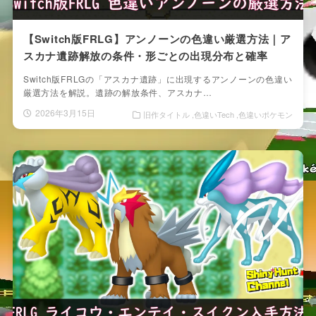
【Switch版FRLG】アンノーンの色違い厳選方法｜ア
スカナ遺跡解放の条件・形ごとの出現分布と確率
Switch版FRLGの「アスカナ遺跡」に出現するアンノーンの色違い
厳選方法を解説。遺跡の解放条件、アスカナ…
2026年3月15日
旧作タイトル
色違いTech
色違いポケモン