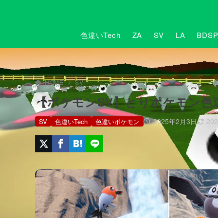
色違いTech
ZA
SV
LA
BDS
HOME
SV
【ポケモンSV】とりポケモン色違い
2025年2月3日
20
SV
色違いTech
色違いポケモン