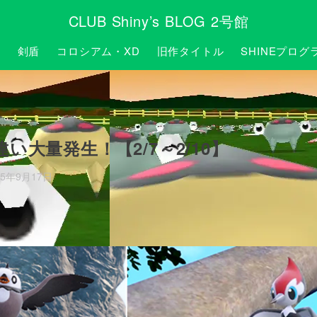
CLUB Shiny’s BLOG 2号館
P
剣盾
コロシアム・XD
旧作タイトル
SHINEプログ
大量発生！【2/7～2/10】
25年9月17日