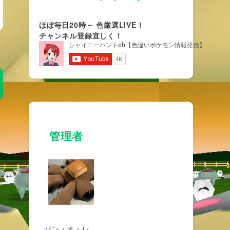
ほぼ毎日20時～ 色厳選LIVE！
チャンネル登録宜しく！
管理者
パン・オ・レ