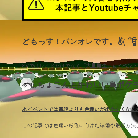
どもっす！パンオレです。✌( ՞ਊ 
SVではレイドだけでなく
「大量発生」もイベント
ちょこんとかわいい鳥ポケモ
今回は
本イベントでは普段よりも色違いが出やすくなる
この記事では色違い厳選に向けた準備や厳選方法