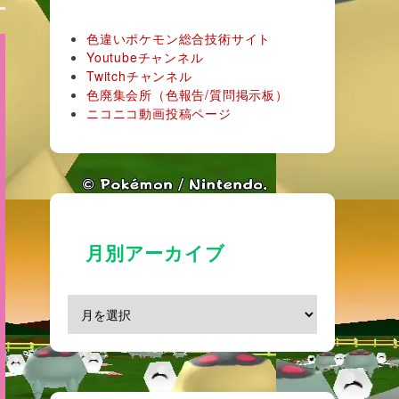
色違いポケモン総合技術サイト
Youtubeチャンネル
Twitchチャンネル
色廃集会所（色報告/質問掲示板）
ニコニコ動画投稿ページ
月別アーカイブ