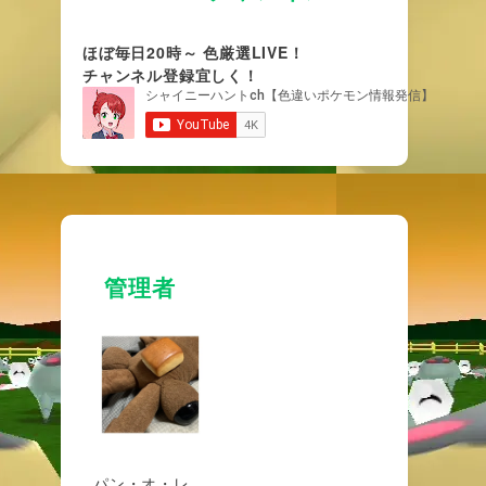
ほぼ毎日20時～ 色厳選LIVE！
チャンネル登録宜しく！
管理者
パン・オ・レ