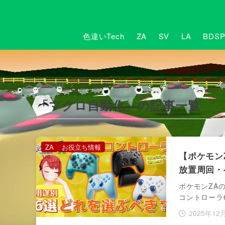
色違いTech
ZA
SV
LA
BDS
HOME
マクロ自動化
「マクロ自動化」の記事一覧
ZA
お役立ち情報
【ポケモン
放置周回・
ポケモンZA
コントローラ
2025年12