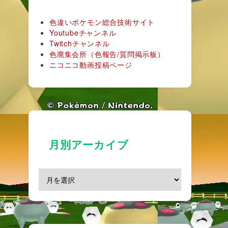
色違いポケモン総合技術サイト
Youtubeチャンネル
Twitchチャンネル
色廃集会所（色報告/質問掲示板）
ニコニコ動画投稿ページ
月別アーカイブ