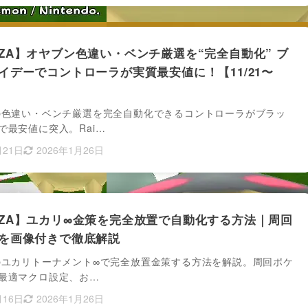
ZA】オヤブン色違い・ベンチ厳選を“完全自動化” ブ
イデーでコントローラが実質最安値に！【11/21〜
の色違い・ベンチ厳選を完全自動化できるコントローラがブラッ
で最安値に突入。Rai…
月21日
2026年1月26日
ZA】ユカリ∞金策を完全放置で自動化する方法｜周回
を画像付きで徹底解説
のユカリトーナメント∞で完全放置金策する方法を解説。周回ポケ
最適マクロ設定、お…
月16日
2026年1月26日