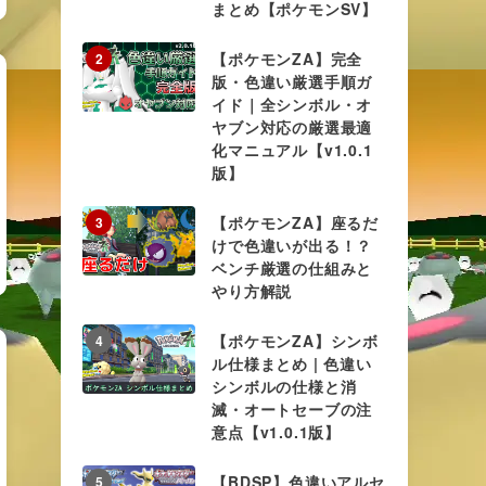
まとめ【ポケモンSV】
【ポケモンZA】完全
2
版・色違い厳選手順ガ
イド｜全シンボル・オ
ヤブン対応の厳選最適
化マニュアル【v1.0.1
版】
【ポケモンZA】座るだ
3
けで色違いが出る！？
ベンチ厳選の仕組みと
やり方解説
【ポケモンZA】シンボ
4
ル仕様まとめ | 色違い
シンボルの仕様と消
滅・オートセーブの注
意点【v1.0.1版】
【BDSP】色違いアルセ
5