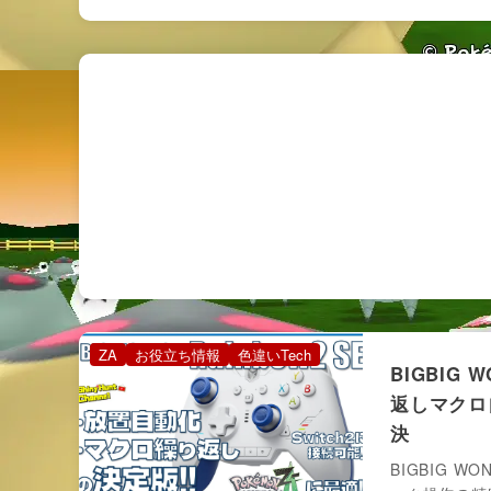
ZA
お役立ち情報
色違いTech
BIGBIG 
返しマクロ
決
BIGBIG 