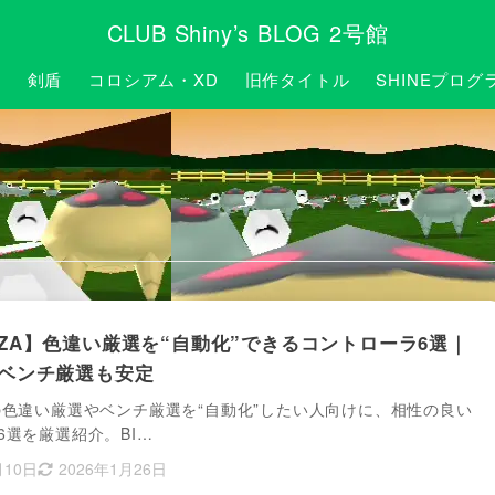
CLUB Shiny’s BLOG 2号館
P
剣盾
コロシアム・XD
旧作タイトル
SHINEプログ
ZA】色違い厳選を“自動化”できるコントローラ6選｜
ベンチ厳選も安定
の色違い厳選やベンチ厳選を“自動化”したい人向けに、相性の良い
6選を厳選紹介。BI…
月10日
2026年1月26日