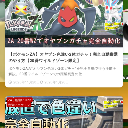
【ポケモンZA】オヤブン色違い2体ガチャ！完全自動厳選
のやり方【20番ワイルドゾーン限定】
ポケモンZAの“オヤブン色違い2体ガチャ”を完全自動で行う手順を
解説。20番ワイルドゾーンでの距離判定の仕…
2025年11月20日
2026年1月26日
ZA
色違いTech
色違いポケモン