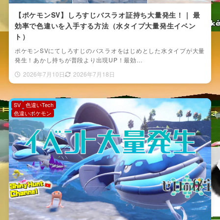
【ポケモンSV】しろすじバスラオ証持ち大量発生！｜ 最
効率で色違いを入手する方法（水タイプ大量発生イベン
ト）
ポケモンSVにてしろすじのバスラオをはじめとした水タイプが大量
発生！あかし持ちが普段より出現UP！最効…
2026年7月10日
2026年7月18日
SV
色違いTech
色違いポケモン