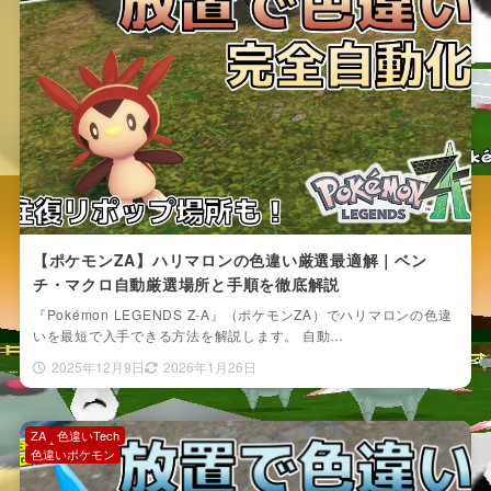
【ポケモンZA】ハリマロンの色違い厳選最適解｜ベン
チ・マクロ自動厳選場所と手順を徹底解説
『Pokémon LEGENDS Z-A』（ポケモンZA）でハリマロンの色違
いを最短で入手できる方法を解説します。 自動…
2025年12月9日
2026年1月26日
ZA
色違いTech
色違いポケモン