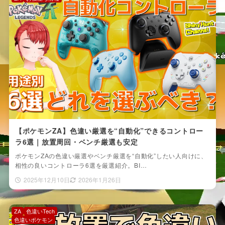
【ポケモンZA】色違い厳選を“自動化”できるコントロー
ラ6選｜放置周回・ベンチ厳選も安定
ポケモンZAの色違い厳選やベンチ厳選を“自動化”したい人向けに、
相性の良いコントローラ6選を厳選紹介。BI…
2025年12月10日
2026年1月26日
ZA
色違いTech
色違いポケモン