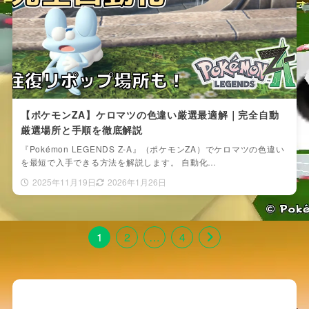
【ポケモンZA】ケロマツの色違い厳選最適解｜完全自動
厳選場所と手順を徹底解説
『Pokémon LEGENDS Z-A』（ポケモンZA）でケロマツの色違い
を最短で入手できる方法を解説します。 自動化…
2025年11月19日
2026年1月26日
1
2
…
4