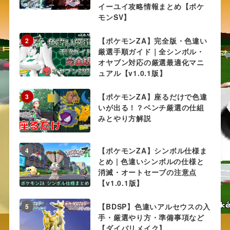
イーユイ攻略情報まとめ【ポケ
モンSV】
【ポケモンZA】完全版・色違い
2
厳選手順ガイド｜全シンボル・
オヤブン対応の厳選最適化マニ
ュアル【v1.0.1版】
【ポケモンZA】座るだけで色違
3
いが出る！？ベンチ厳選の仕組
みとやり方解説
【ポケモンZA】シンボル仕様ま
4
とめ | 色違いシンボルの仕様と
消滅・オートセーブの注意点
【v1.0.1版】
【BDSP】色違いアルセウスの入
5
手・厳選やり方・準備事項など
【ダイパリメイク】