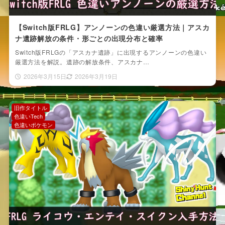
【Switch版FRLG】アンノーンの色違い厳選方法｜アスカ
ナ遺跡解放の条件・形ごとの出現分布と確率
Switch版FRLGの「アスカナ遺跡」に出現するアンノーンの色違い
厳選方法を解説。遺跡の解放条件、アスカナ…
2026年3月15日
2026年3月19日
旧作タイトル
色違いTech
色違いポケモン