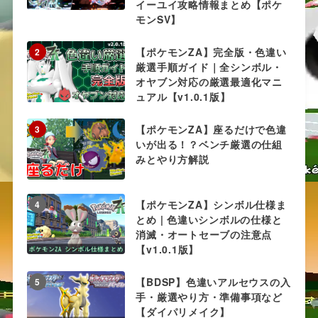
イーユイ攻略情報まとめ【ポケ
モンSV】
【ポケモンZA】完全版・色違い
2
厳選手順ガイド｜全シンボル・
オヤブン対応の厳選最適化マニ
ュアル【v1.0.1版】
【ポケモンZA】座るだけで色違
3
いが出る！？ベンチ厳選の仕組
みとやり方解説
【ポケモンZA】シンボル仕様ま
4
とめ | 色違いシンボルの仕様と
消滅・オートセーブの注意点
【v1.0.1版】
【BDSP】色違いアルセウスの入
5
手・厳選やり方・準備事項など
【ダイパリメイク】