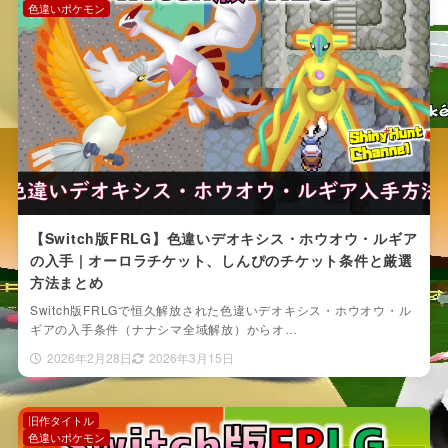
色違いポケモン
【Switch版FRLG】色違いデオキシス・ホウオウ・ルギア
の入手 | オーロラチケット、しんぴのチケット条件と厳選
方法まとめ
Switch版FRLGで恒久解放された色違いデオキシス・ホウオウ・ル
ギアの入手条件（ナナシマ全域解放）からオ…
2026年2月28日
2026年3月15日
旧作タイトル
色違いポケモン