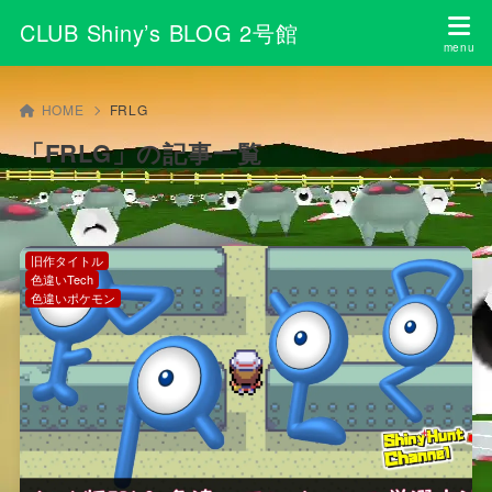
CLUB Shiny’s BLOG 2号館
HOME
FRLG
「FRLG」の記事一覧
旧作タイトル
色違いTech
色違いポケモン