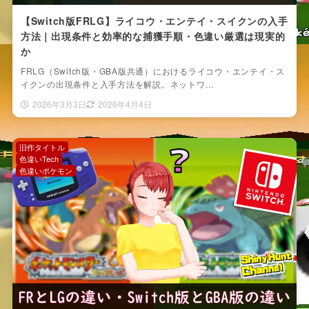
【Switch版FRLG】ライコウ・エンテイ・スイクンの入手
方法｜出現条件と効率的な捕獲手順・色違い厳選は現実的
か
FRLG（Switch版・GBA版共通）におけるライコウ・エンテイ・ス
イクンの出現条件と入手方法を解説。ネットワ…
2026年3月3日
2026年4月4日
旧作タイトル
色違いTech
色違いポケモン