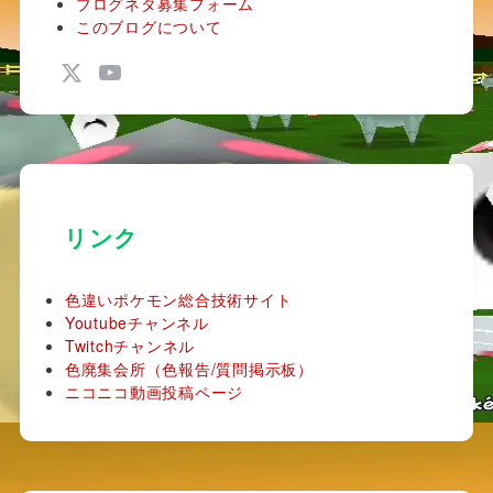
ブログネタ募集フォーム
このブログについて
リンク
色違いポケモン総合技術サイト
Youtubeチャンネル
Twitchチャンネル
色廃集会所（色報告/質問掲示板）
ニコニコ動画投稿ページ