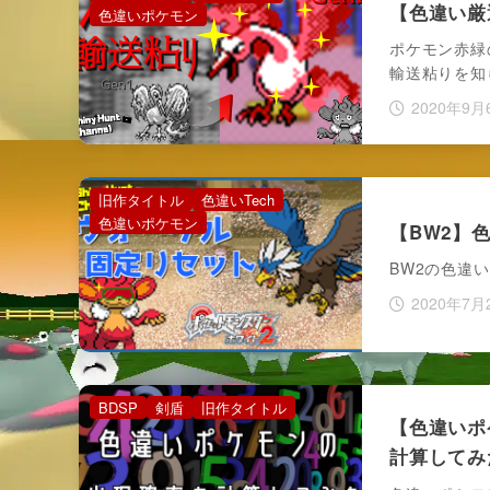
【色違い厳
色違いポケモン
ポケモン赤緑
輸送粘りを知
2020年9月
旧作タイトル
色違いTech
色違いポケモン
【BW2】
BW2の色違
2020年7月
BDSP
剣盾
旧作タイトル
【色違いポ
計算してみ