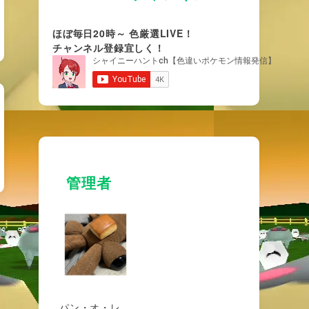
ほぼ毎日20時～ 色厳選LIVE！
チャンネル登録宜しく！
管理者
パン・オ・レ