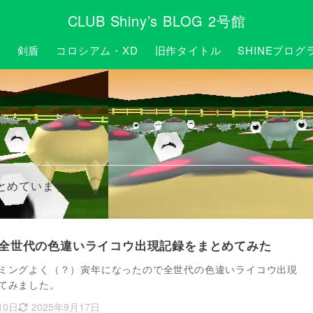
CLUB Shiny’s BLOG 2号館
P
剣盾
コロシアム・XD
旧作タイトル
SHINEプログ
とめています。
全世代の色違いライコウ出現記録をまとめてみた
ミングよく（？）寅年になったので全世代の色違いライコウ出現
てみました。
10日
2025年9月17日