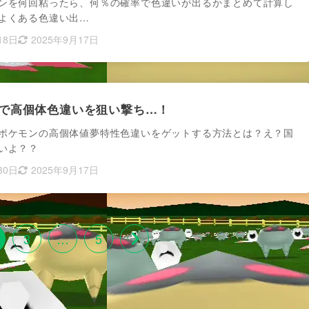
ンを何回粘ったら、何％の確率で色違いが出るかまとめて計算し
よくある色違い出…
18日
2025年9月17日
で高個体色違いを狙い撃ち…！
ポケモンの高個体値夢特性色違いをゲットする方法とは？え？国
いよ？？
30日
2025年9月17日
3
…
5