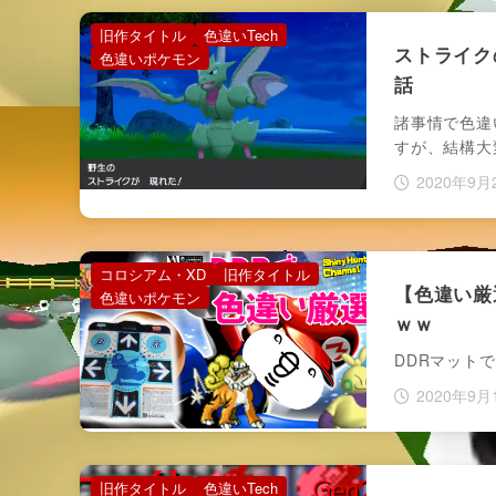
旧作タイトル
色違いTech
ストライク
色違いポケモン
話
諸事情で色違
すが、結構大
2020年9月
コロシアム・XD
旧作タイトル
【色違い厳
色違いポケモン
ｗｗ
DDRマット
2020年9月
旧作タイトル
色違いTech