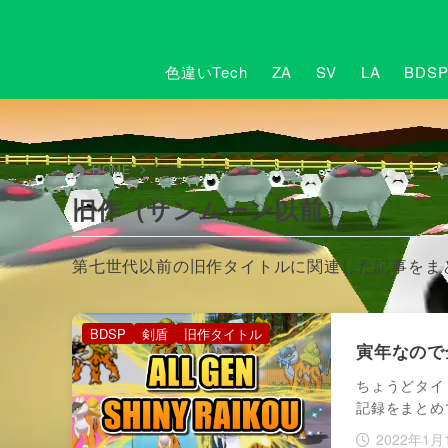
色違いTech
ZA
SV
LA
BDS
HOME
旧作タイトル
旧作（サンムーン以前）
第七世代以前の旧作タイトルに関連した記事をま
BDSP
剣盾
旧作タイトル
寅年なので
ちょうどタイ
記録をまとめ
2022年1月