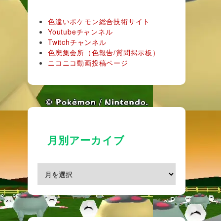
色違いポケモン総合技術サイト
Youtubeチャンネル
Twitchチャンネル
色廃集会所（色報告/質問掲示板）
ニコニコ動画投稿ページ
月別アーカイブ