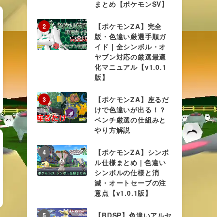
まとめ【ポケモンSV】
【ポケモンZA】完全
2
版・色違い厳選手順ガ
イド｜全シンボル・オ
ヤブン対応の厳選最適
化マニュアル【v1.0.1
版】
【ポケモンZA】座るだ
3
けで色違いが出る！？
ベンチ厳選の仕組みと
やり方解説
【ポケモンZA】シンボ
4
ル仕様まとめ | 色違い
シンボルの仕様と消
滅・オートセーブの注
意点【v1.0.1版】
【BDSP】色違いアルセ
5