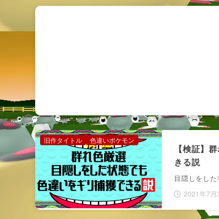
旧作タイトル
色違いポケモン
【検証】群
きる説
目隠しをした
2021年7月