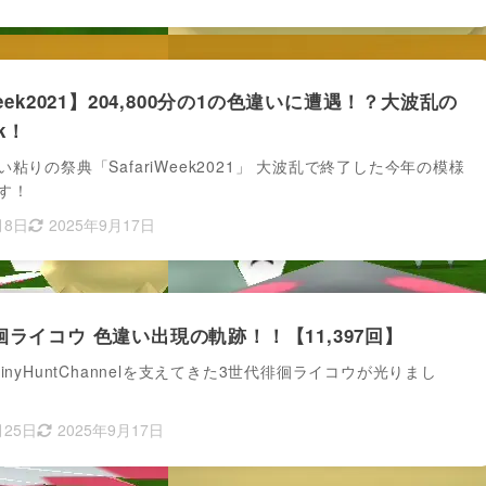
iWeek2021】204,800分の1の色違いに遭遇！？大波乱の
ek！
粘りの祭典「SafariWeek2021」 大波乱で終了した今年の模様
す！
月8日
2025年9月17日
徊ライコウ 色違い出現の軌跡！！【11,397回】
inyHuntChannelを支えてきた3世代徘徊ライコウが光りまし
月25日
2025年9月17日