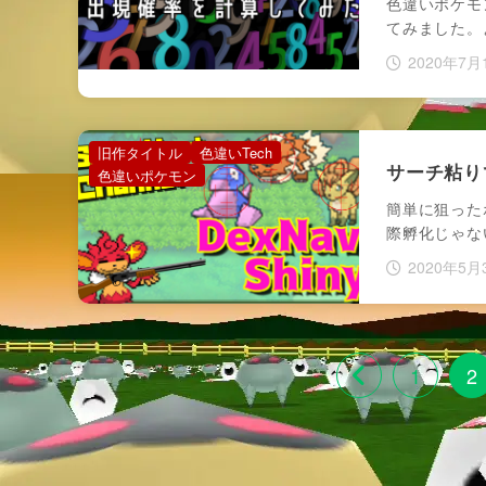
色違いポケモ
てみました。
2020年7月
旧作タイトル
色違いTech
サーチ粘り
色違いポケモン
簡単に狙った
際孵化じゃな
2020年5月
1
2