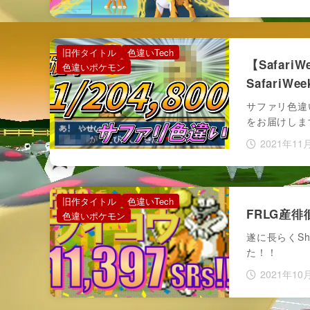
旧作タイトル
色違いTech
【Safar
色違いポケモン
SafariWe
サファリ色違い
をお届けしま
2021年11
旧作タイトル
色違いTech
FRLG産徘
色違いポケモン
遂に長らくSh
た！！
2021年10