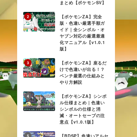
まとめ【ポケモンSV】
【ポケモンZA】完全
2
版・色違い厳選手順ガ
イド｜全シンボル・オ
ヤブン対応の厳選最適
化マニュアル【v1.0.1
版】
【ポケモンZA】座るだ
3
けで色違いが出る！？
ベンチ厳選の仕組みと
やり方解説
【ポケモンZA】シンボ
4
ル仕様まとめ | 色違い
シンボルの仕様と消
滅・オートセーブの注
意点【v1.0.1版】
【BDSP】色違いアルセ
5