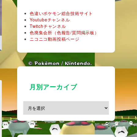
色違いポケモン総合技術サイト
Youtubeチャンネル
Twitchチャンネル
色廃集会所（色報告/質問掲示板）
ニコニコ動画投稿ページ
月別アーカイブ