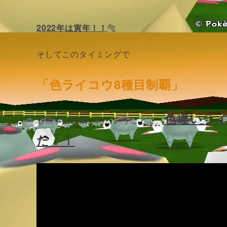
2022年は寅年！！
🐅
そしてこのタイミングで
「色ライコウ8種目制覇」
色違いラ
も無事に達成したということで、
た！！