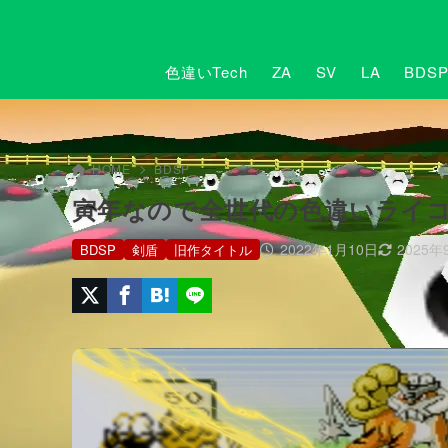
色違いTech
ZA
SV
LA
BDS
HOME
BDSP
寅年なので全世代の色違いライ
2022年1月10日
2025年
BDSP
剣盾
旧作タイトル