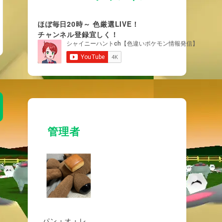
ほぼ毎日20時～ 色厳選LIVE！
チャンネル登録宜しく！
管理者
パン・オ・レ