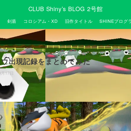
CLUB Shiny’s BLOG 2号館
P
剣盾
コロシアム・XD
旧作タイトル
SHINEプログ
コウ出現記録をまとめてみた
9月17日