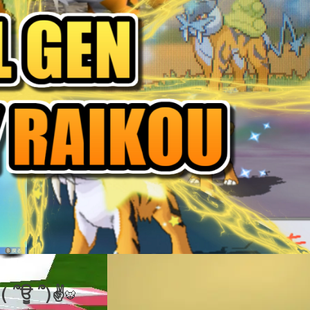
ਊ ՞)✌
🐯