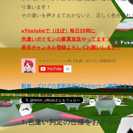
り違います！
その違いを押さえておかないと、正しく色を粘れませんよ～
※Youtubeで（ほぼ）毎日20時に
色違いポケモンの厳選放送やってます！
是非チャンネル登録よろしくお願いします！
動画・ブログの更新状況はTwitterから確認でき
1.色違い判定の仕様をおさらい