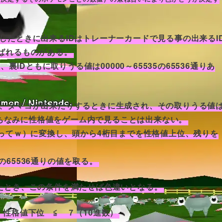
したときに出来るIDはトレーナーカードで見る事の出来るI
ばれるものがある。
裏IDともに取りうる値は00000～65535の65536通りあ
、タマゴが出来たりするときに生成され、その取りうる値
る。ちなみに性格値をゲーム内で見ることは出来ない。
グってｗ）に変換し、頭から4桁目までを性格値上位、残りを
5の65536通りの値を取る。
たとき、この条件を満たせば色違いとなる。
xor 性格値下位 ≦ ７（10進数）