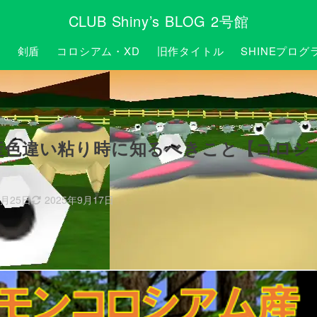
CLUB Shiny’s BLOG 2号館
P
剣盾
コロシアム・XD
旧作タイトル
SHINEプログ
産色違い粘り時に知るべきこと【コロシ
9月25日
2025年9月17日