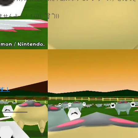
！！((((; ՞ਊ ՞)))
ます！