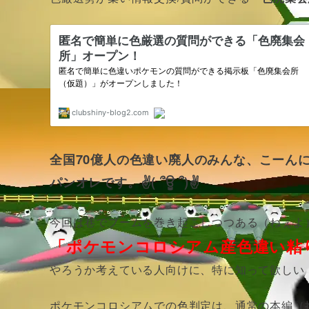
全国70億人の色違い廃人のみんな、こーんにーち
パンオレです。✌( ՞ਊ ՞)✌
今回は巷でブームを巻き起こしつつある（ねぇよ
「ポケモンコロシアム産色違い粘
やろうか考えている人向けに、特に知って欲しい
ポケモンコロシアムでの色判定は、通常の本編（