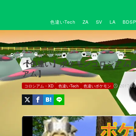
色違いTech
ZA
SV
LA
BDS
HOME
コロシアム・XD
【色違い】ポケモンコロシアム
アム】
2017年
コロシアム・XD
色違いTech
色違いポケモン