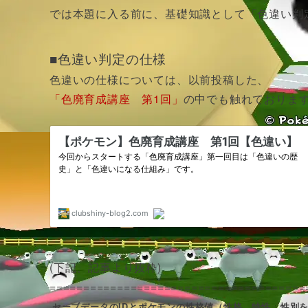
では本題に入る前に、基礎知識として「色違い判
■色違い判定の仕様
色違いの仕様については、以前投稿した、
「色廃育成講座 第1回」
の中でも触れておりま
(下記、記事より抜粋)
======================================
セーブデータの
ID
とポケモンの
性格値
（性格、特性、性別