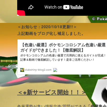
＜お知らせ：2020/10/18更新!!＞
上記動画をブログ化し補足しました。
＜※新サービス開始！！＞
色厳選勢が集い情報交換/質問ができる
「色廃集会