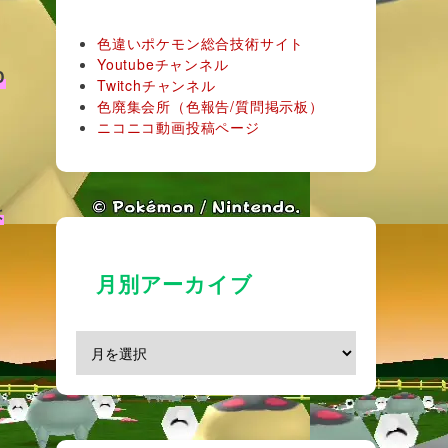
色違いポケモン総合技術サイト
Youtubeチャンネル
D
Twitchチャンネル
色廃集会所（色報告/質問掲示板）
ニコニコ動画投稿ページ
は
月別アーカイブ