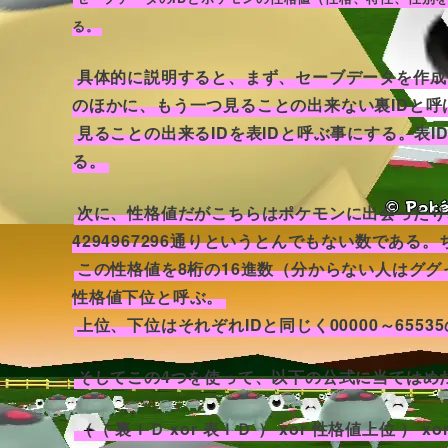
る。
具体的に説明すると、まず、セーブデータを作成
のほかに、もう一つ見ることの出来ない裏IDと呼
見ることの出来るIDを表IDと呼ぶ事にする。表ID、
る。
次に、性格値だがこちらはポケモンに出会ったり
4294967296通りというとんでもない数であ
この性格値を8桁の16進数（分からない人はグ
性格値下位と呼ぶ。
上位、下位はそれぞれIDと同じく00000～6553
そしてこの4つを使って、以下の公式に当てはめ
（（ 裏ＩＤ xor 表ＩＤ ） xor 性格値上位 ） 