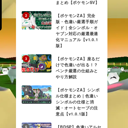
まとめ【ポケモンSV】
【ポケモンZA】完全
2
版・色違い厳選手順ガ
イド｜全シンボル・オ
ヤブン対応の厳選最適
化マニュアル【v1.0.1
版】
【ポケモンZA】座るだ
3
けで色違いが出る！？
ベンチ厳選の仕組みと
やり方解説
【ポケモンZA】シンボ
4
ル仕様まとめ | 色違い
シンボルの仕様と消
滅・オートセーブの注
意点【v1.0.1版】
【BDSP】色違いアルセ
5