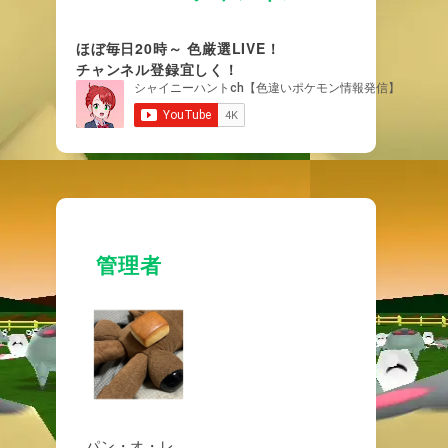
ほぼ毎日20時～ 色厳選LIVE！
チャンネル登録宜しく！
管理者
パン・オ・レ