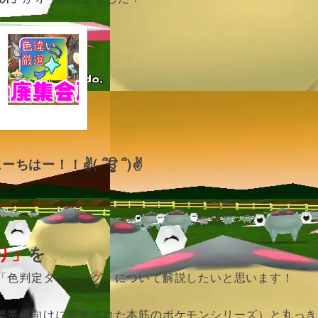
はー！！✌( ՞ਊ ՞)✌
）
り」
を
「色判定タイミング」について解説したいと思います！
携帯機向けに発売された本筋のポケモンシリーズ）と丸っき