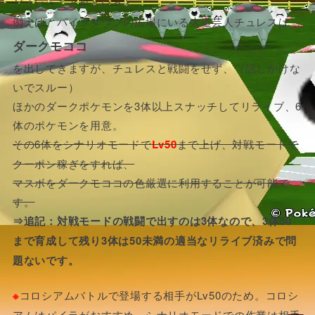
どういうことかというと、
例えば、パイラタウンの広場にいる大道芸人チュレスは
ダークモココ
を出してきますが、チュレスと戦闘をせず、（話しかけな
いでスルー）
ほかのダークポケモンを3体以上スナッチしてリライブ、6
体のポケモンを用意。
その6体をシナリオモードで
Lv50
まで上げ、対戦モードで
クーポン稼ぎをすれば、
マスボをダークモココの色厳選に利用することが可能で
す。
⇒追記：対戦モードの戦闘で出すのは3体なので、3体50
まで育成して残り3体は50未満の適当なリライブ済みで問
題ないです。
※
コロシアムバトルで登場する相手がLv50のため。コロシ
アムはパイラがおすすめ。シナリオモードでの作業は相手