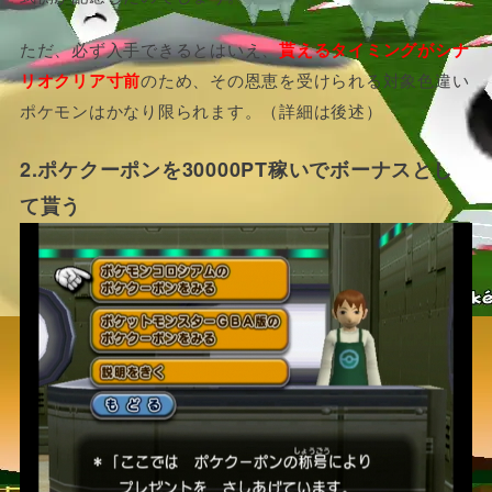
ただ、必ず入手できるとはいえ、
貰えるタイミングがシナ
リオクリア寸前
のため、その恩恵を受けられる対象色違い
ポケモンはかなり限られます。（詳細は後述）
2.ポケクーポンを30000PT稼いでボーナスとし
て貰う