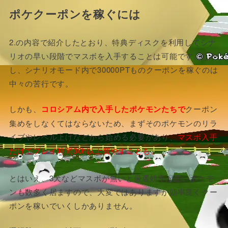
ポケクーポンを稼ぐには
2.の内容で紹介したとおり、特典ディスクを利用してシナ
リオの早い段階でマスボを入手することは可能です。しか
し、シナリオモード内で30000PTものクーポンを稼ぐのは
中々の苦行です。
しかも、
コロシアム内で入手したポケモンたちで
クーポン
集めをしなくてはならないため、まずそのポケモンのリラ
イブやレベル上げなどから始める必要があり、
マスボ入手
だけでプレイ時間30h以上費やすことも。
とはいえ、3犬などマスボが無いと厳選効率が悪いポケモ
ンも数多く居ますので、大変ではありますが効率良くクー
ポンを稼いでいくしかありません。