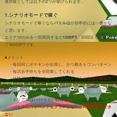
選択肢としては以下の2つが挙げられます。
1.シナリオモードで稼ぐ
シナリオモードで稼ぐなら
バトル山
が効率的には一番かな
と思います。
エリア10のみを一回周回すると
1200PT
、20回近く周回し
て30000PTです。
■メリット
・毎回同じポケモンが出現し、かつ動きもワンパターン
・毎試合手持ちを全回復してくれる
・経験値も入るのでこちらのレベルが上がるほど周回が
ラク
■デメリット
・エリア10はLv60台と、結構育てないと厳しい
・バトル山のイベントをクリアしないと周回作業ができ
ない