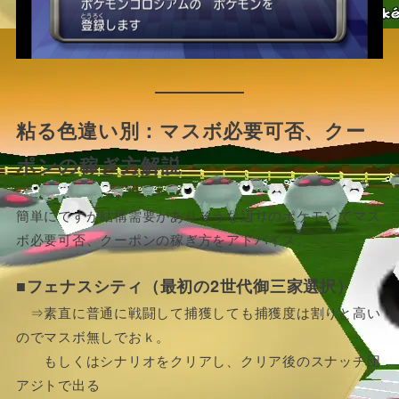
粘る色違い別：マスボ必要可否、クー
ポンの稼ぎ方解説
簡単にですが結構需要がありそうな辺りのポケモンでマス
ボ必要可否、クーポンの稼ぎ方をアドバイス。
■フェナスシティ（最初の2世代御三家選択）
⇒素直に普通に戦闘して捕獲しても捕獲度は割りと高い
のでマスボ無しでおｋ。
もしくはシナリオをクリアし、クリア後のスナッチ団
アジトで出る