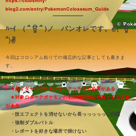
https://clubshiny-
blog2.com/entry/PokemonColosseum_Guide
ﾊｰｲ ( ՞ ਊ ՞ )ノ パンオレです。✌( ՞ਊ
՞)✌
今回はコロシアム粘りでの備忘的な記事としても書きま
す。
ポケモンコロシアムでの色違い粘りは、
★必ずダークポケモンをスナッチする必要がある
★
対象のダークポケモンの初回戦闘時に色粘りする必要
がある
・技エフェクトを消せないから長っっっっっい戦闘
・強制ダブルバトル
・レポートを好きな場所で掛けない