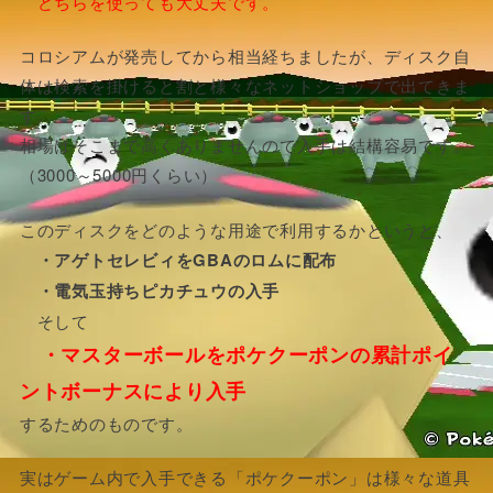
どちらを使っても大丈夫です。
コロシアムが発売してから相当経ちましたが、ディスク自
体は検索を掛けると割と様々なネットショップで出てきま
す。
相場はそこまで高くありませんので入手は結構容易です。
（3000～5000円くらい）
このディスクをどのような用途で利用するかというと、
・アゲトセレビィをGBAのロムに配布
・電気玉持ちピカチュウの入手
そして
・マスターボールをポケクーポンの累計ポイ
ントボーナスにより入手
するためのものです。
実はゲーム内で入手できる「ポケクーポン」は様々な道具