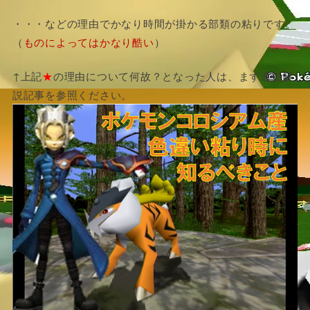
・・・などの理由でかなり時間が掛かる部類の粘りです。
（
ものによってはかなり酷い
）
↑上記
★
の理由について何故？となった人は、まず過去解
説記事を参照ください。