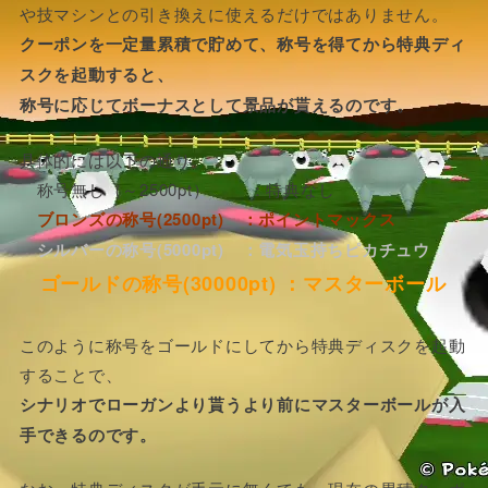
や技マシンとの引き換えに使えるだけではありません。
クーポンを一定量累積で貯めて、称号を得てから特典ディ
スクを起動すると、
称号に応じてボーナスとして景品が貰えるのです。
具体的には以下の通り。
称号無し（～2500pt） ：特典なし
ブロンズの称号(2500pt) ：ポイントマックス
シルバーの称号(5000pt) ：電気玉持ちピカチュウ
ゴールドの称号(30000pt) ：マスターボール
このように称号をゴールドにしてから特典ディスクを起動
することで、
シナリオでローガンより貰うより前にマスターボールが入
手できるのです。