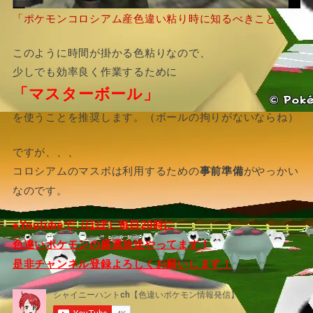
「ポケモンコロシアム産色違い粘り時に知るべきこと」
このように時間が掛かる色粘りなので、
少しでも効率良く作業するために
「マスターボール」
を使うことを推奨します。（ボールの拘りがないならね）
ですが、、、
コロシアムのマスボは利用するための
事前準備
がやっかい
なのです。
※Youtubeで（ほぼ）毎日20時に
色違いポケモンの厳選放送やってます！
是非チャンネル登録よろしくお願いします！