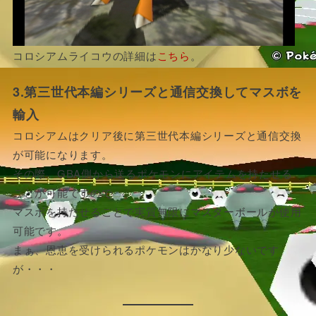
コロシアムライコウの詳細は
こちら
。
3.第三世代本編シリーズと通信交換してマスボを
輸入
コロシアムはクリア後に第三世代本編シリーズと通信交換
が可能になります。
その際、GBA側から送るポケモンにアイテムを持たせる
ことが可能ですので
マスボを持たせることで実質無限にマスターボールが使用
可能です。
まぁ、恩恵を受けられるポケモンはかなり少ないです
が・・・