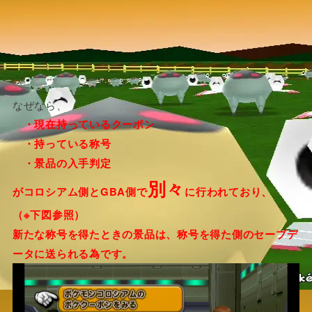
なぜなら、
・現在持っているクーポン
・持っている称号
・景品の入手判定
別々
がコロシアム側とGBA側で
に行われており、
（※下図参照）
新たな称号を得たときの景品は、称号を得た側のセーブデ
ータに送られる為です。