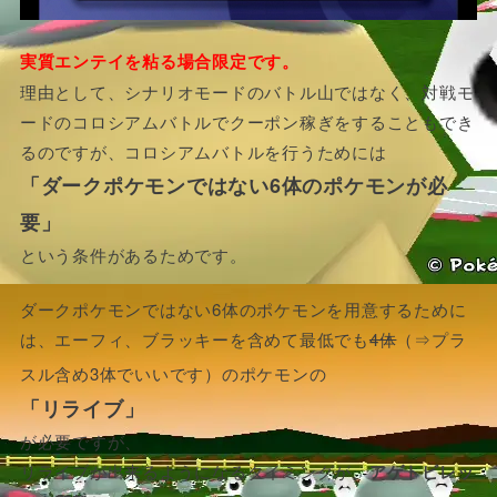
実質エンテイを粘る場合限定です。
理由として、シナリオモードのバトル山ではなく、対戦モ
ードのコロシアムバトルでクーポン稼ぎをすることもでき
るのですが、コロシアムバトルを行うためには
「ダークポケモンではない6体のポケモンが必
要」
という条件があるためです。
ダークポケモンではない6体のポケモンを用意するために
は、エーフィ、ブラッキーを含めて最低でも
4体
（⇒プラ
スル含め3体でいいです）のポケモンの
「リライブ」
が必要ですが、
リライブが出来るようになるタイミングが、
アゲトビレッ