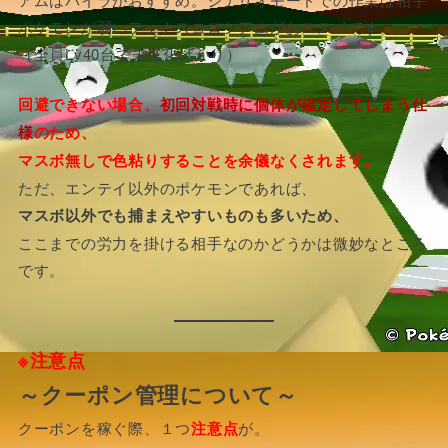
ポケモンが弱いフェナスコロシアムがおススメです。
（全員Lv40台で未進化ばかり）
回避できない場合、
初回対戦時に個体が確定してしまう仕
様
のため、
マスボ無しで色粘りすることを余儀なくされます。
ただ、エンテイ以外のポケモンであれば、
マスボ以外でも捕まえやすいものも多いため、
ここまでの労力を掛ける相手なのかどうかは微妙なところ
です。
※注意点
～クーポン管理について～
クーポンを稼ぐ際、１つ
注意点
が。