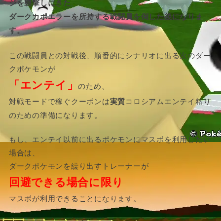
ジを襲撃しにきた
ダークカポエラーを所持する戦闘員を倒した後になりま
す。
この戦闘員との対戦後、順番的にシナリオに出る次のダー
クポケモンが
「エンテイ」
のため、
対戦モードで稼ぐクーポンは
実質
コロシアムエンテイ粘り
のための準備になります。
もし、エンテイ以前に出るポケモンにマスボを利用したい
場合は、
ダークポケモンを繰り出すトレーナーが
回避できる場合に限り
マスボが利用できることになります。