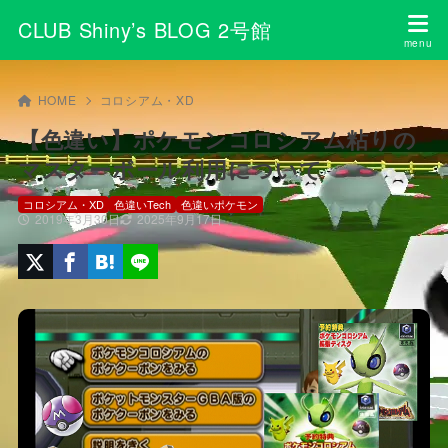
CLUB Shiny’s BLOG 2号館
HOME
コロシアム・XD
【色違い】ポケモンコロシアム粘りの
マスターボール利用について
コロシアム・XD
色違いTech
色違いポケモン
2019年3月30日
2025年9月17日