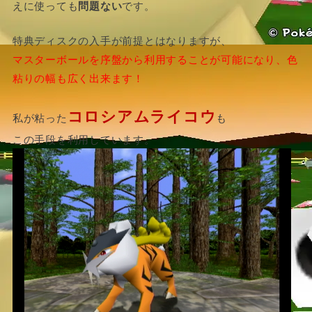
えに使っても
問題ない
です。
特典ディスクの入手が前提とはなりますが、
マスターボールを序盤から利用することが可能になり、色
粘りの幅も広く出来ます！
コロシアムライコウ
私が粘った
も
この手段を利用しています。