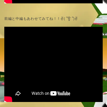
前編と中編もあわせてみてね！！✌( ՞ਊ ՞)✌