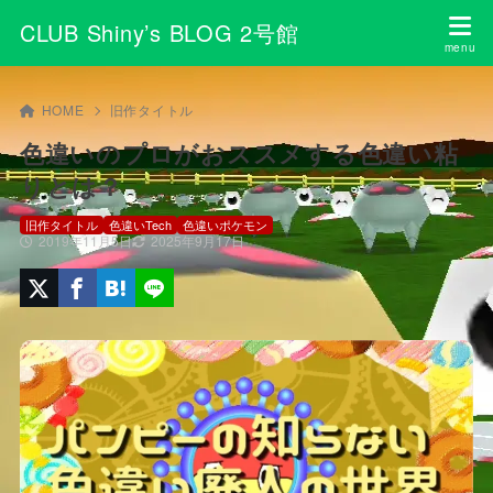
CLUB Shiny’s BLOG 2号館
HOME
旧作タイトル
色違いのプロがおススメする色違い粘
りとは？
旧作タイトル
色違いTech
色違いポケモン
2019年11月5日
2025年9月17日