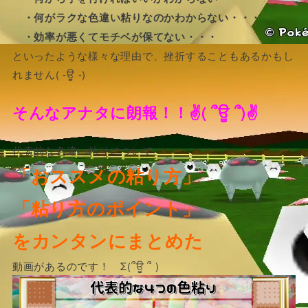
・何がラクな色違い粘りなのかわからない・・・
・効率が悪くてモチベが保てない・・・
といったような様々な理由で、挫折することもあるかもし
れません( ‐ਊ ‐)
そんなアナタに朗報！！✌( ՞ਊ ՞)✌
代表的な色違い粘りについて、
「おススメの粘り方」
「粘り方のポイント」
をカンタンにまとめた
動画があるのです！ Σ(՞ਊ ՞ )