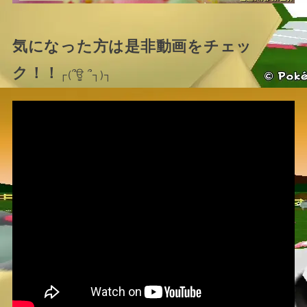
気になった方は是非動画をチェッ
ク！！
┌(՞ਊ ՞┐)┐