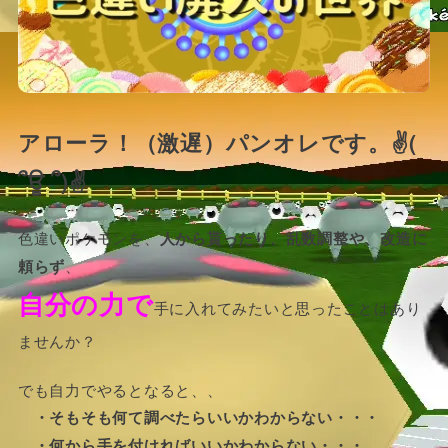
アローラ！（激遅）パンオレです。✌(
՞ਊ ՞)✌
色違いポケモンを、
人から貰ったり、乱数調整や、改造に
頼らず
、
自分の力で
手に入れてみたいと思ったことはあり
ませんか？
でも自力でやるとなると、、
・そもそも何て調べたらいいかわからない・・・
・何から手を付ければいいかわからない・・・