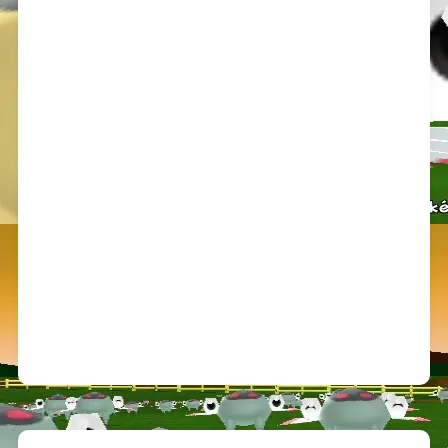
・人からイベントでポケモンを貰う（ラプ
イーブイ等）
・カセキを復元する
などイベント系は固定リセットの部類に入
で、範囲はとても広い。
図３：その他
固定リセット例
（敢えてトラウマ2つを参考画像として載