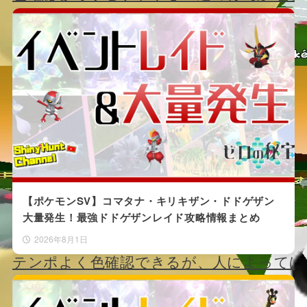
になったと考えられる。
伝説、幻のポケモンなどは、基本的に固定
トでしか色違いにする事が出来ない。
（中にはまだ色違いが通常プレイで手に入
との出来ない伝説、幻のポケモンも居るの
意。そういうポケモンを見かけた場合、改
る可能性が高い。）
【ポケモンSV】コマタナ・キリキザン・ドドゲザン
確率は大体どの粘りも1/8192。自然遭遇
大量発生！最強ドドゲザンレイド攻略情報まとめ
なり根気が要る部類の粘りである。
2026年8月1日
テンポよく色確認できるが、人によっては
の出なさに絶望することも。