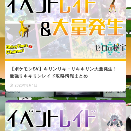
それ故、出たときの衝撃も最も大きい粘り
と言える。
【ポケモンSV】キリンリキ・リキキリン大量発生！
最強リキキリンレイド攻略情報まとめ
2026年8月1日
図１：様々
固定リセット
なお、こうした固定シンボルには近年
「色