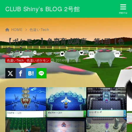
CLUB Shiny’s BLOG 2号館
HOME
色違いTech
【ポケモン】色廃育成講座 第4回【色
違い】
2014年9月25日
色違いTech
色違いポケモン