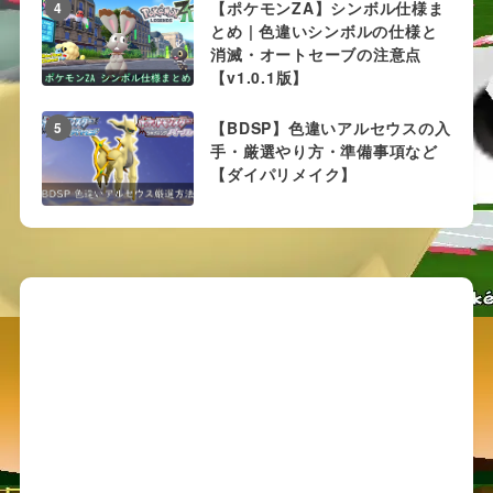
【ポケモンZA】シンボル仕様ま
4
の固定リセット例
とめ | 色違いシンボルの仕様と
消滅・オートセーブの注意点
【v1.0.1版】
第八世代ソードシールドからの変更点とし
【BDSP】色違いアルセウスの入
5
定シンボルの目の前でレポートを書いてし
手・厳選やり方・準備事項など
個体が固定されてしまう仕様が追加されて
【ダイパリメイク】
た。
よって視界から外したり、エリア移動をし
個体を変える必要がある。
参考：