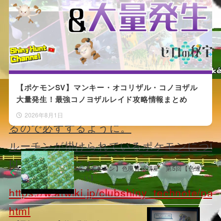
ロックルーチン」
が掛けられてしまった。
これが掛かっているシンボルは、何度やっ
違いにならない。
何故ルーチンを掛けるのか、その理由は定
【ポケモンSV】マンキー・オコリザル・コノヨザル
ないが粘ろうと思っているシンボルにルー
大量発生！最強コノヨザルレイド攻略情報まとめ
掛かっていないか、粘る前に確認しないと
2026年8月1日
るので必ずするように。
ルーチンが掛けられているポケモンについ
以下を参照のこと。
【ポケモン】色廃育成講座 第5回【色違
い】
https://w.atwiki.jp/clubshiny_technote/pag
html