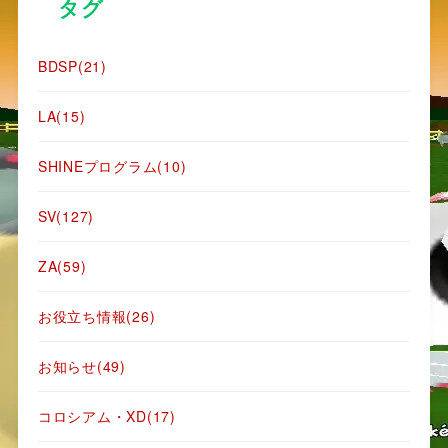
タグ
故かHGSSにしか実装されていない。
BDSP
(21)
・徘徊リセット
LA
(15)
－DPtクレセリア、エムリット、3鳥
－HGSSエンテイライコウ、ラティ
SHINEプログラム
(10)
－BWトルネロスボルトロス
SV
(127)
イベントで遭遇後、フィールドの至る所へ
ZA
(59)
るポケモンが居る。
お役立ち情報
(26)
俗に言う「徘徊ポケモン」達も色違いにす
可能だ。
お知らせ
(49)
コロシアム・XD
(17)