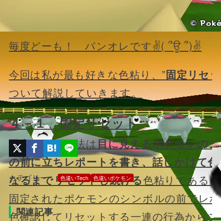
毎度どーも！ パンオレです✌( ՞ਊ ՞)✌
今回は私が最も好きな色粘り、”
固定リセ
ついて解説していきます。
４－１ 固定リセット
固定リセット法は
目に見えるポケモンのシ
の前に立ちレポートを書き、話しかけて色
カテゴリー：
なるまでリセットし続ける
色粘りである。
色違いTech
色違いポケモン
固定されたポケモンのシンボルの前でレポ
関連記事
色確認してリセットする一連の行為からこ