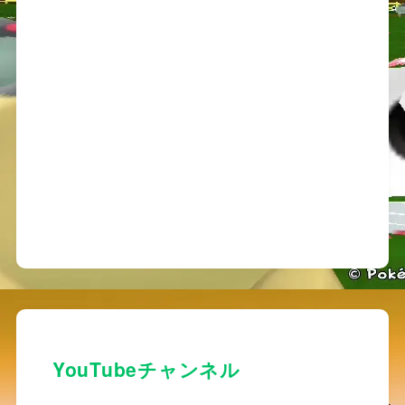
４－２ 固定リセットの派生系
もう十分様々なものを紹介したからいい気
が、ただポケモンに話しかけて色を確認す
の操作だけで出来ないものが一部存在する
説する。
★コチラでも詳細を解説しています。
YouTubeチャンネル
https://w.atwiki.jp/clubshiny_technote/pag