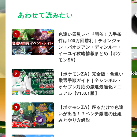
レイング）
あわせて読みたい
イベント系とはいえ、「配達員から貰える
ン」は色違いに基本的にならない。
色違い四災レイド開催！入手条
1
件は100万回勝利｜チオンジェ
（なるものもあるっちゃある。というより
ン・パオジアン・ディンルー・
イーユイ攻略情報まとめ【ポケ
元々色違いになっている場合も多い）
モンSV】
が、
配布イベントで行くことの出来るフィ
【ポケモンZA】完全版・色違い
2
に出るポケモン
の色違いを粘る事は可能。
厳選手順ガイド｜全シンボル・
オヤブン対応の厳選最適化マニ
ュアル【v1.0.1版】
【ポケモンZA】座るだけで色違
3
いが出る！？ベンチ厳選の仕組
みとやり方解説
図４：配布イベン