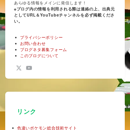
あらゆる情報をメインに発信します！
※ブログ内の情報を利用される際は連絡の上、出典元
としてURL＆YouTubeチャンネルを必ず掲載くださ
い。
図5：ウツギ
セット
プライバシーポリシー
お問い合わせ
ブログネタ募集フォーム
ポケモンの入っている装置の前で
セーブ
、
このブログについて
装置を調べ、ターンテーブルを十字キーか
をタッチして回すと上画面にチコリータ、
ラシ、ワニノコのドット絵が現れる。
が、極稀に以下のように色違いのドット絵
リンク
っている場合がある。
色違いポケモン総合技術サイト