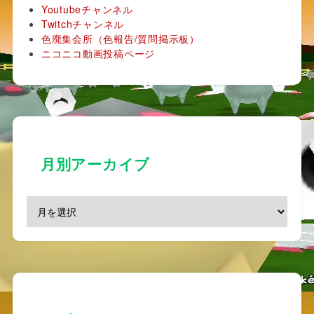
Youtubeチャンネル
Twitchチャンネル
色廃集会所（色報告/質問掲示板）
ニコニコ動画投稿ページ
図６：ウツギ
セット成功
ちなみにこの画像は一度も被らずにコンプ
月別アーカイブ
した筆者の記録である✌( ՞ਊ ՞)✌
大抵の人は3回もやれば被ったりするので
プする場合は覚悟が必要だ。
3匹同時に見れるのでどれが光ってもいい
率は単純に3倍（1/2730）になる。
3匹同時に確認できるこの素晴らしい仕様