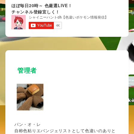
html
ほぼ毎日20時～ 色厳選LIVE！
チャンネル登録宜しく！
・ウツギリセット
御三家リセットに加えても良かったが、こ
ットだけ処理が特殊なので分けた。
ウツギリセットはHGSSで御三家を貰うと
来る粘り。
管理者
他のシリーズの御三家イベントと違う所は
と一度に3匹同時に色を確認できる
という
トにある。
パン・オ・レ
自称色粘りエバンジェリストとして色違いのありと