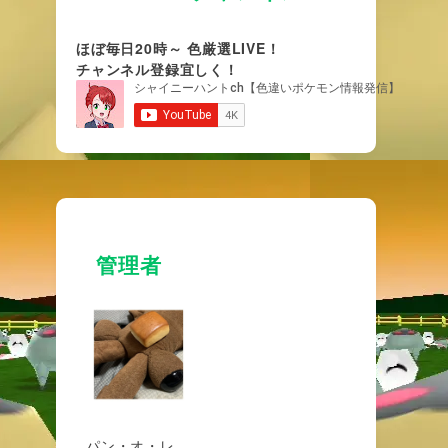
ほぼ毎日20時～ 色厳選LIVE！
チャンネル登録宜しく！
管理者
パン・オ・レ