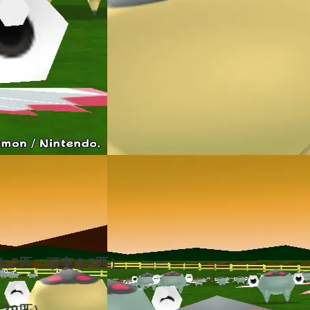
れ2匹、頭突き2匹）
39匹）