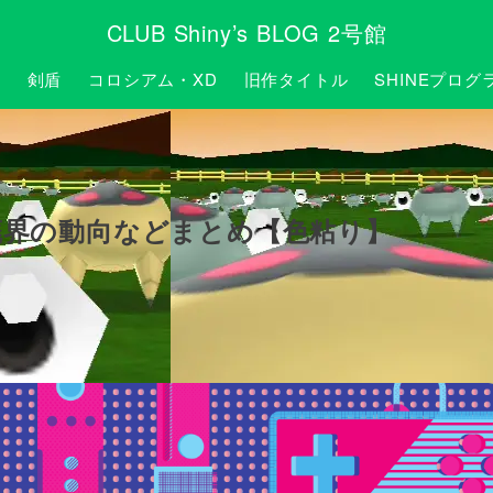
CLUB Shiny’s BLOG 2号館
P
剣盾
コロシアム・XD
旧作タイトル
SHINEプログ
色廃界の動向などまとめ【色粘り】