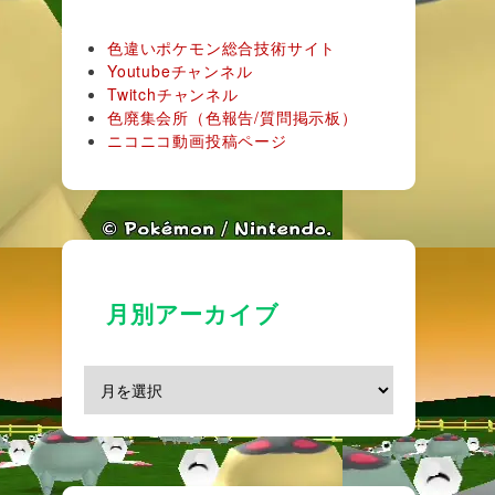
色違いポケモン総合技術サイト
Youtubeチャンネル
Twitchチャンネル
色廃集会所（色報告/質問掲示板）
ニコニコ動画投稿ページ
月別アーカイブ