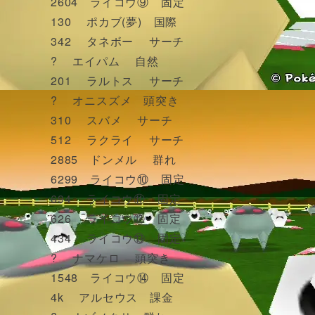
2604 ライコウ⑨ 固定
130 ポカブ(夢) 国際
342 タネボー サーチ
? エイパム 自然
201 ラルトス サーチ
? オニスズメ 頭突き
310 スバメ サーチ
512 ラクライ サーチ
2885 ドンメル 群れ
6299 ライコウ⑩ 固定
694 ライコウ⑪ 固定
626 ライコウ⑫ 固定
434 ライコウ⑬ 固定
? ナマケロ 頭突き
1548 ライコウ⑭ 固定
4k アルセウス 課金