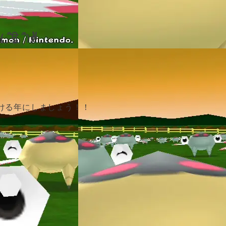
 ՞ਊ ՞)✌
ける年にしましょう！！
＞