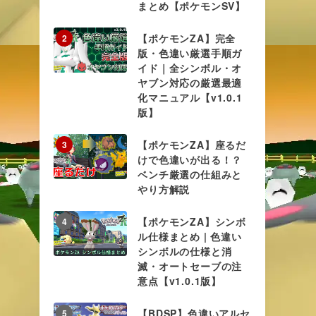
まとめ【ポケモンSV】
【ポケモンZA】完全
2
版・色違い厳選手順ガ
イド｜全シンボル・オ
ヤブン対応の厳選最適
化マニュアル【v1.0.1
版】
【ポケモンZA】座るだ
3
けで色違いが出る！？
ベンチ厳選の仕組みと
やり方解説
【ポケモンZA】シンボ
4
ル仕様まとめ | 色違い
シンボルの仕様と消
滅・オートセーブの注
意点【v1.0.1版】
【BDSP】色違いアルセ
5