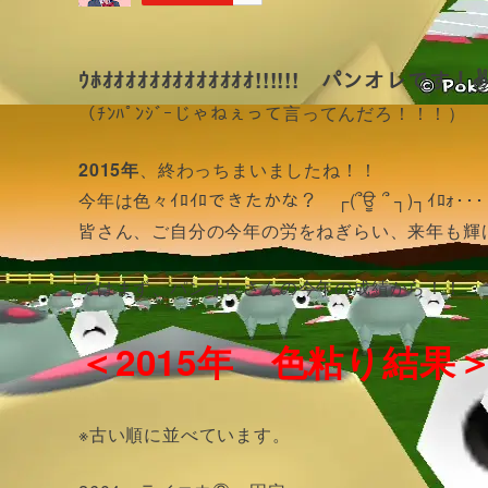
ｳﾎｵｵｵｵｵｵｵｵｵｵｵｵｵ!!!!!! パンオレです！✌(
（ﾁﾝﾊﾟﾝｼﾞｰじゃねぇって言ってんだろ！！！）
2015年
、終わっちまいましたね！！
今年は色々ｲﾛｲﾛできたかな？ ┌(՞ਊ ՞ ┐)┐ｲﾛｫ･･･
皆さん、ご自分の今年の労をねぎらい、来年も輝
ではまず、パンオレさんの今年の成績から！！
＜2015年 色粘り結果
※古い順に並べています。