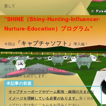
題して
”SHINE（Shiny-Hunting-Influencer-
Nurture-Education）プログラム”
「キャプチャソフト」
今回は
導入編！
キャプチャソフトは後述する「キャプチャーボード」と一
緒に使いライブ配信やゲーム実況をする上で必須となるも
のです。具体的にどのように利用するのか、導入から設定
までの流れを紹介します。
本記事の前提
キャプチャーボードやゲーム配信・録画の大まかな
イメージを理解している必要があります。
良く分か
ってない方は先にこちらをお読みください。