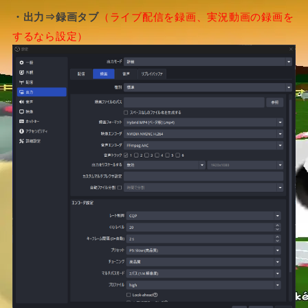
・出力⇒録画タブ
（ライブ配信を録画、実況動画の録画を
するなら設定）