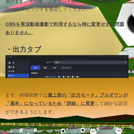
選びます。その後「アカウント接続」で作成済みの
Googleアカウントを指定してください。
OBSを実況動画撮影で利用するなら特に変更せずに問題
ありません。
・出力タブ
まず、初期状態では
最上部の「出力モード」プルダウンが
「基本」になっているため「詳細」に変更
して細かな設定
ができるようにします。
その下に「配信」「録画」「音声」「リプレイバッファ」