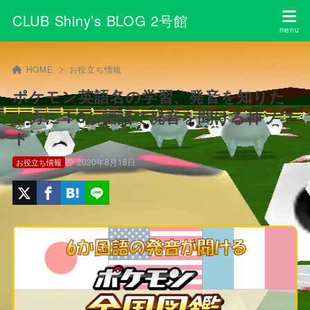
CLUB Shiny’s BLOG 2号館
HOME
お役立ち情報
ポケモン英語名の学習、発音を知りた
い方に！6か国語で発音を聞ける神ソフ
ト
2020年8月18日
お役立ち情報