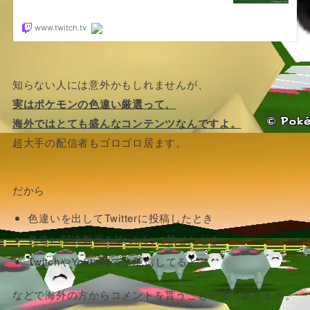
知らない人には意外かもしれませんが、
実はポケモンの色違い厳選って、
海外ではとても盛んなコンテンツなんですよ。
超大手の配信者もゴロゴロ居ます。
だから
色違いを出してTwitterに投稿したとき
色違い関連動画をYoutubeに載せたとき
TwitchやYoutubeで生配信してるとき
などで海外の方からコメントを貰うことが度々あります。