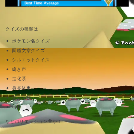
クイズの種類は
ポケモン名クイズ
図鑑文章クイズ
シルエットクイズ
鳴き声
進化系
身長体重
覚える技
特性
などバリエーション豊か！