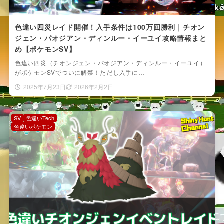
色違い四災レイド開催！入手条件は100万回勝利｜チオン
ジェン・パオジアン・ディンルー・イーユイ攻略情報まと
め【ポケモンSV】
色違い四災（チオンジェン・パオジアン・ディンルー・イーユイ）
がポケモンSVでついに解禁！ただし入手に…
2025年7月23日
2026年2月2日
SV
色違いTech
色違いポケモン