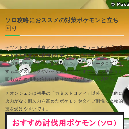
ソロ攻略におススメの対策ポケモンと立ち
回り
テツノドクガ、草食ヌメルゴン、エンニュートなど
「アシ
ッドボムを覚えた特殊ポケモン」
がおススメ。
「つるぎのまい」⇒「きゅうけつ」や「シザークロス」を
するエクスレッグやハッサムでもいけますがバフ解除が2
回あるため相手の能力を殴りつつ下げたほうが効率的。
チオンジェンは初手の「カタストロフィ」以外、全体的に
火力がなく耐久力を高めたポケモンやタイプ耐性で比較的
技を受けやすいです。