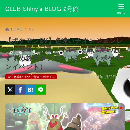
CLUB Shiny’s BLOG 2号館
HOME
SV
【ポケモンSV】色違いチオンジェンレ
イド攻略｜ソロ・マルチで最安定のお
すすめ対策ポケモン（さいやくポケモ
ンイベント）
2025年7月23日
2026年1月28日
SV
色違いTech
色違いポケモン