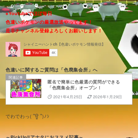
※Youtubeでほぼ毎日
色違いポケモンの厳選放送やってます！
是非チャンネル登録よろしくお願いします！
色違いに関するご質問は「色廃集会所」へ
関連記事
匿名で簡単に色厳選の質問ができる
「色廃集会所」オープン！
2021年4月25日
2026年1月29日
でわでわっ( ՞ਊ ՞)ﾉｼ
～PickUp‼アナタにおススメ記事～