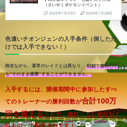
（さいやくポケモンイベント）
2025年7月23日
2026年1月28日
色違いチオンジェンの入手条件（倒しただ
けでは入手できない！）
残念ながら、通常のレイドとは異なり、
戦闘で勝利して
も”そのまま捕獲”することができません。
入手するには、開催期間中に参加したすべ
合計100万
てのトレーナーの勝利回数が
回を超える
ことで、後日「ふしぎなおく
りもの」で配布されます！