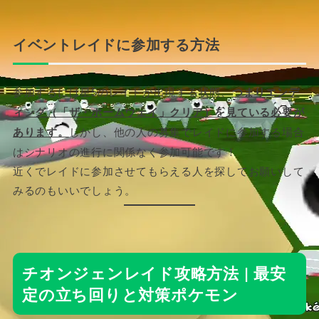
イベントレイドに参加する方法
参加するには星5のレイドが出現する状態、
つまりエンデ
ィング（「ザ・ホームウェイ」クリア）を見ている必要が
あります。
しかし、他の人の募集でレイドに参加する場合
はシナリオの進行に関係なく参加可能です！
近くでレイドに参加させてもらえる人を探してお願いして
みるのもいいでしょう。
チオンジェンレイド攻略方法 | 最安
定の立ち回りと対策ポケモン