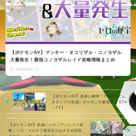
【ポケモンSV】マンキー・オコリザル・コノヨザル
大量発生！最強コノヨザルレイド攻略情報まとめ
2026年8月1日
【ポケモンSV】色違い確率「1/144」でん
きタイプの色違いポケモン大量発生！【7/4
～7/7】
【ポケモンSV】色違いパオジアンレイド攻
略｜ソロ・マルチで最安定のおすすめ対策
ポケモン（さいやくポケモンイベント）