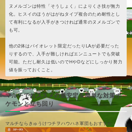
ヌメルゴンは特性「そうしょく」によりくさ技が無力
化。ヒスイのほうがはがねタイプ複合のため耐性とし
て有利になるが入手がきつければ通常のヌメルゴンで
も可。
他の2体はバイオレット限定だったりLAが必要だった
りするので、入手が難しければエンニュートでも突破
可能。ただし耐久は低いのでHやDなどにしっかり努力
値を振っておくこと。
マルチでおススメの最安定＆簡単な対策ポ
ケモンと立ち回り
マルチならきゅうけつチヲハウハネ軍団もおすすめ。