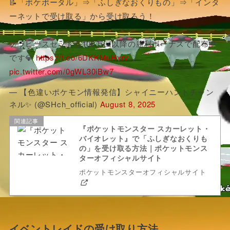
📝「ポケポータル」⇒「ふしぎなおくりもの」⇒「インタ
ーネットで受け取る」から受け取ろう！
テラピースセットも100万回以降の勝利ボーナスで配布中
です💎
https://t.co/6DKKMuHxrv
pic.twitter.com/0gWL30iBw7
— 【色違いポケモン情報発信】シャイニーハントチャン
ネル✨ (@SHch_official)
August 8, 2025
関連記事
『ポケットモンスター スカーレット・
バイオレット』で「ふしぎなおくりも
の」を受け取る方法｜ポケットモンス
ターオフィシャルサイト
ポケットモンスターオフィシャルサイト
イベントレイドの受け取り方法