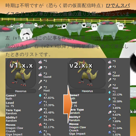
時期は不明ですが（恐らく碧の仮面配信時点）
ひでんスパ
イスのドロップ率が下記の画像の通り大幅に下がっていま
した。
（※ソース元：セレビィネット）
左（v1.x.x）はこの記事を作成する際に取得したドロップ
品のリスト、右（v2.x.x以降）は同サイトを改めて確認し
たときのリストです。