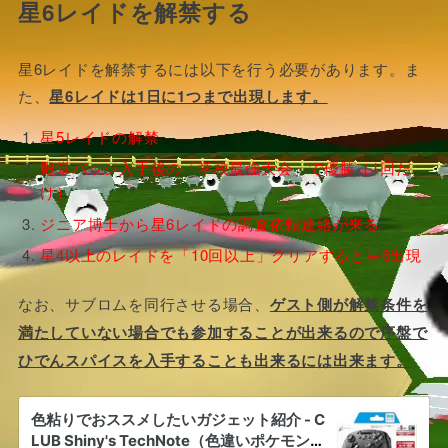
星6レイドを解禁する
星6レイドを解禁するには以下を行う必要があります。ま
た、
星6レイドは1日に1つまで出現します。
星5レイドの解禁
殿堂バッジ入手後の「学校最強大会」で優勝（1回だ
け）
ジニア博士から星6レイドの調査依頼連絡が来る
星4以上のレイドを「10回以上」クリアすると星6出現
なお、サブロムを同行させる場合、
ゲスト側が解禁条件を
満たしていない場合でも参加することが出来るので序盤で
ひでんスパイスを入手することも出来るには出来ます。