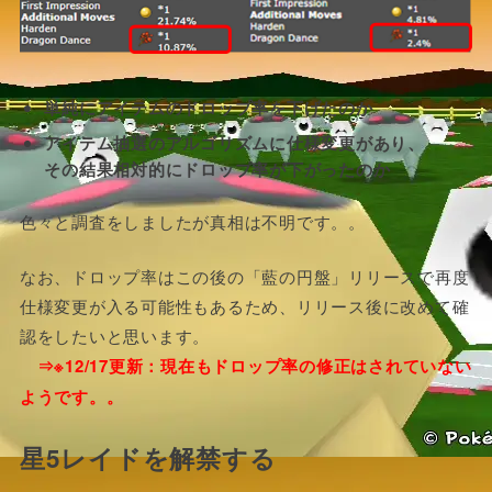
単純にアイテムのドロップ率を下げたのか
アイテム抽選のアルゴリズムに仕様変更があり、
その結果相対的にドロップ率が下がったのか
色々と調査をしましたが真相は不明です。。
なお、ドロップ率はこの後の「藍の円盤」リリースで再度
仕様変更が入る可能性もあるため、リリース後に改めて確
認をしたいと思います。
⇒※12/17更新：現在もドロップ率の修正はされていない
ようです。。
星5レイドを解禁する