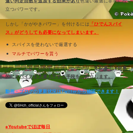
違い判定回数を追加する効果があり
色違い厳選に非常に役
立つパワーです。
しかし「かがやきパワー」を付けるには
「ひでんスパイ
ス」がどうしても必要になってしまいます。
スパイスを使わないで厳選する
マルチでパワーを貰う
といった手段で節約するのもいいですが、
本記事では効率
的にスパイスを大量入手する手段をご紹介します。
動画・ブログの更新状況はTwitterから確認できます！
※Youtubeでほぼ毎日