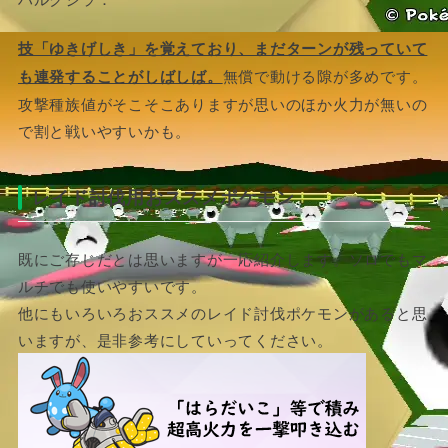
技「ゆきげしき」を覚えており、まだターンが残っていて
も連発することがしばしば。
無償で動ける隙が多めです。
攻撃種族値がそこそこありますが思いのほか火力が無いの
で割と戦いやすいかも。
レイド討伐用おススメポケモン
既にご存じだとは思いますが一応紹介します。ソロでもマ
ルチでも使いやすいです。
他にもいろいろおススメのレイド討伐ポケモンがあると思
いますが、是非参考にしていってください。