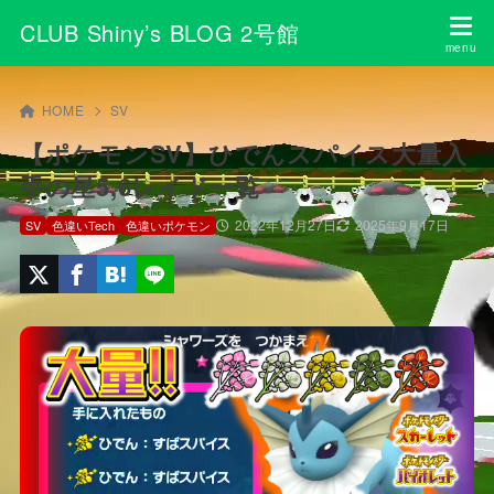
CLUB Shiny’s BLOG 2号館
HOME
SV
【ポケモンSV】ひでんスパイス大量入
手の星5,6レイド一覧
2022年12月27日
2025年9月17日
SV
色違いTech
色違いポケモン