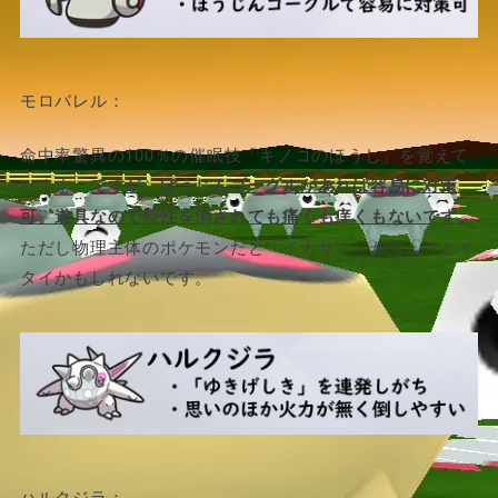
モロバレル：
命中率驚異の100％の催眠技「キノコのほうし」を覚えて
います。
ですが、ぼうじんゴーグルがあれば容易に対策
可。道具なので特性を消されても痛くも痒くもないです。
ただし物理主体のポケモンだと「イカサマ」がちょっとイ
タイかもしれないです。
ハルクジラ：