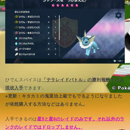
ひでんスパイスは
「テラレイドバトル」の勝利報酬でのみ
現状入手
できます。
※更新：キタカミの鬼退治上級でもでるようになりました
が依然購入する方法などはありません。
入手できるのは
星5と星6のレイドのみです。それ以外のラ
ンクのレイドではドロップしません。