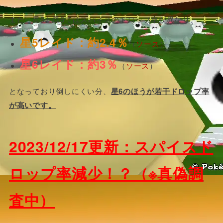
また、星5と星6ではスパイスのドロップ率が異なり、
星5レイド：約2.4％
（
ソース
）
星6レイド：約3％
（
ソース
）
となっており倒しにくい分、
星6のほうが若干ドロップ率
が高いです。
2023/12/17更新：スパイスド
ロップ率減少！？（※真偽調
査中）