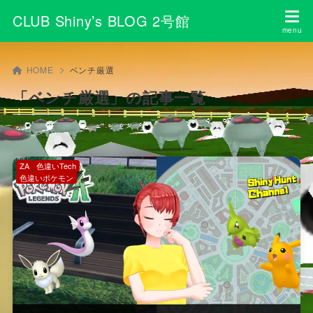
CLUB Shiny’s BLOG 2号館
HOME
ベンチ厳選
「ベンチ厳選」の記事一覧
ZA
色違いTech
色違いポケモン