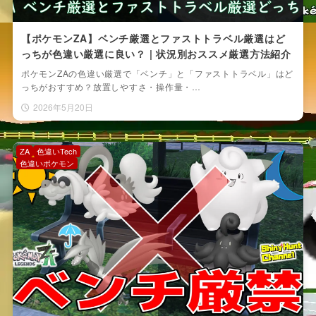
【ポケモンZA】ベンチ厳選とファストトラベル厳選はど
っちが色違い厳選に良い？ | 状況別おススメ厳選方法紹介
ポケモンZAの色違い厳選で「ベンチ」と「ファストトラベル」はど
っちがおすすめ？放置しやすさ・操作量・…
2026年5月20日
ZA
色違いTech
色違いポケモン