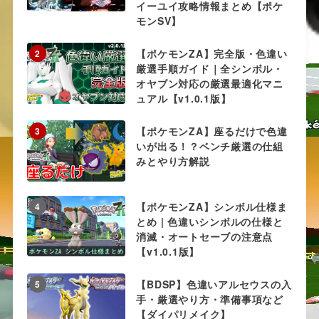
イーユイ攻略情報まとめ【ポケ
モンSV】
【ポケモンZA】完全版・色違い
2
厳選手順ガイド｜全シンボル・
オヤブン対応の厳選最適化マニ
ュアル【v1.0.1版】
【ポケモンZA】座るだけで色違
3
いが出る！？ベンチ厳選の仕組
みとやり方解説
【ポケモンZA】シンボル仕様ま
4
とめ | 色違いシンボルの仕様と
消滅・オートセーブの注意点
【v1.0.1版】
【BDSP】色違いアルセウスの入
5
手・厳選やり方・準備事項など
【ダイパリメイク】