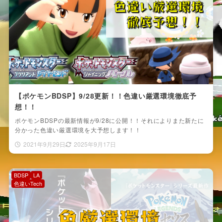
【ポケモンBDSP】9/28更新！！色違い厳選環境徹底予
想！！
ポケモンBDSPの最新情報が9/28に公開！！それによりまた新たに
分かった色違い厳選環境を大予想します！！
2021年9月29日
2025年9月17日
BDSP
LA
色違いTech