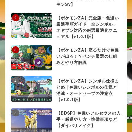
モンSV】
【ポケモンZA】完全版・色違い
2
厳選手順ガイド｜全シンボル・
オヤブン対応の厳選最適化マニ
ュアル【v1.0.1版】
【ポケモンZA】座るだけで色違
3
いが出る！？ベンチ厳選の仕組
みとやり方解説
【ポケモンZA】シンボル仕様ま
4
とめ | 色違いシンボルの仕様と
消滅・オートセーブの注意点
【v1.0.1版】
【BDSP】色違いアルセウスの入
5
手・厳選やり方・準備事項など
【ダイパリメイク】