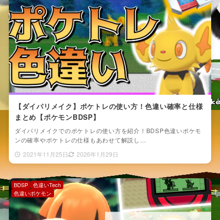
【ダイパリメイク】ポケトレの使い方！色違い確率と仕様
まとめ【ポケモンBDSP】
ダイパリメイクでのポケトレの使い方を紹介！BDSP色違いポケモ
ンの確率やポケトレの仕様もあわせて解説し…
2021年11月25日
2026年1月29日
BDSP
色違いTech
色違いポケモン