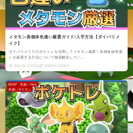
メタモン高個体色違い厳選ガイド/入手方法【ダイパリメ
イク】
ダイパリメイクのポケトレを活用してメタモン厳選！高個体値色違
いを厳選する方法について徹底解説してい…
2021年12月9日
2026年1月29日
BDSP
色違いTech
色違いポケモン