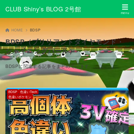
CLUB Shiny’s BLOG 2号館
HOME
BDSP
BDSP（ブリリアントダイヤモンド・
シャイニングパール）
BDSPに関連する記事をまとめています。
BDSP
色違いTech
色違いポケモン