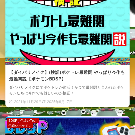
【ダイパリメイク】(検証)ポケトレ最難関 やっぱり今作も
最難関説【ポケモンBDSP】
ダイパリメイクにてポケトレが復活！かつて最難関と言われたポケ
モンたちは今作でも難しいのか検証！
2021年11月29日
2025年9月17日
BDSP
色違いTech
色違いポケモン