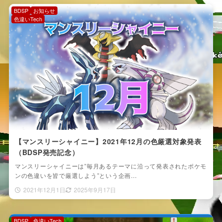
BDSP
お知らせ
色違いTech
【マンスリーシャイニー】2021年12月の色厳選対象発表
（BDSP発売記念）
マンスリーシャイニーは”毎月あるテーマに沿って発表されたポケモ
ンの色違いを皆で厳選しよう”という企画…
2021年12月1日
2025年9月17日
BDSP
色違いTech