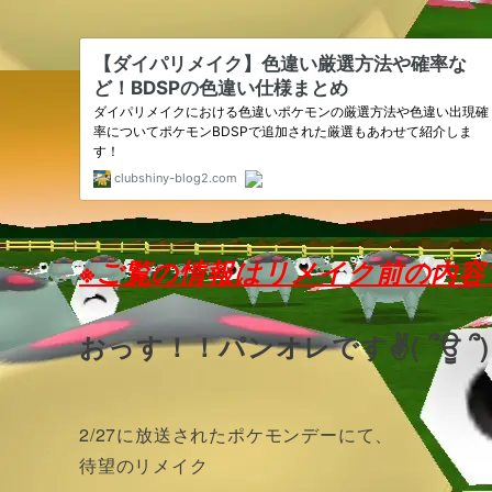
※ご覧の情報はリメイク前の内容
おっす！！パンオレです✌( ՞ਊ ՞)
2/27に放送されたポケモンデーにて、
待望のリメイク