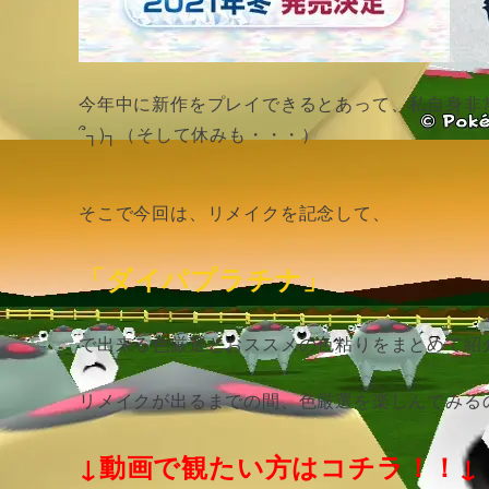
今年中に新作をプレイできるとあって、私自身非常
՞┐)┐（そして休みも・・・）
そこで今回は、リメイクを記念して、
「ダイパプラチナ」
で出来る色厳選とおススメの色粘りをまとめて紹介！！
リメイクが出るまでの間、色厳選を楽しんでみる
↓動画で観たい方はコチラ！！↓