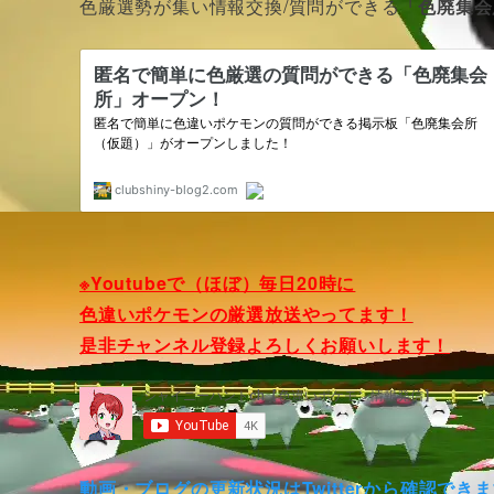
色厳選勢が集い情報交換/質問ができる
「色廃集会
※Youtubeで（ほぼ）毎日20時に
色違いポケモンの厳選放送やってます！
是非チャンネル登録よろしくお願いします！
動画・ブログの更新状況はTwitterから確認でき