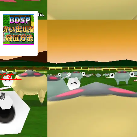
です。
✌