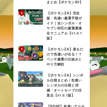
まとめ【ポケモンSV】
【ポケモンZA】完全
2
版・色違い厳選手順ガ
イド｜全シンボル・オ
ヤブン対応の厳選最適
化マニュアル【v1.0.1
版】
【ポケモンZA】座るだ
3
けで色違いが出る！？
ベンチ厳選の仕組みと
やり方解説
【ポケモンZA】シンボ
4
ル仕様まとめ | 色違い
シンボルの仕様と消
滅・オートセーブの注
意点【v1.0.1版】
【BDSP】色違いアルセ
5