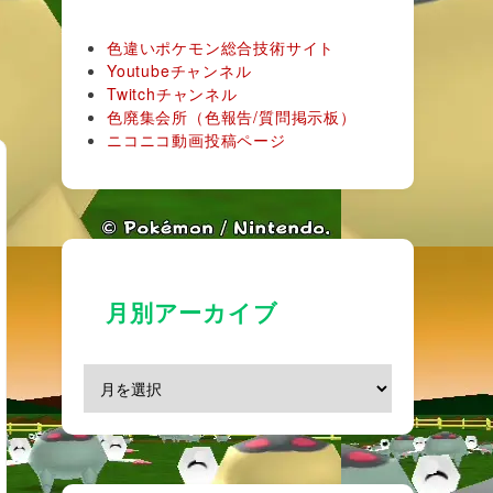
色違いポケモン総合技術サイト
Youtubeチャンネル
Twitchチャンネル
色廃集会所（色報告/質問掲示板）
ニコニコ動画投稿ページ
月別アーカイブ