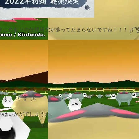
に色粘りの仕様研究が捗ってたまらないですね！！！┌(՞
✌( ՞ਊ ՞)✌
のはいかがでしょうか。