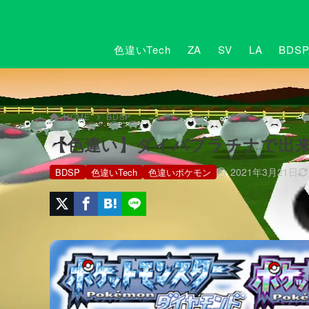
色違いTech
ZA
SV
LA
BDS
HOME
BDSP
【色違い】ダイパプラチナで出
2021年3月21日
BDSP
色違いTech
色違いポケモン