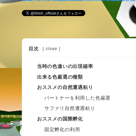
目次
[
close
]
当時の色違いの出現確率
出来る色厳選の種類
おススメの自然遭遇粘り
パートナーを利用した色厳選
サファリ自然遭遇粘り
おススメの国際孵化
固定孵化の利用