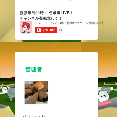
ほぼ毎日20時～ 色厳選LIVE！
チャンネル登録宜しく！
管理者
パン・オ・レ