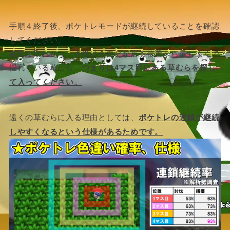
手順４終了後、ポケトレモードが継続していることを確認
してください。
確認が取れたら、今度は今自分が居る位置から最も遠くで
揺れている草むら、
つまりは4マス目にある草むらを探し
て入ってください。
遠くの草むらに入る理由としては、
ポケトレの連鎖が継続
しやすくなるという仕様があるためです。