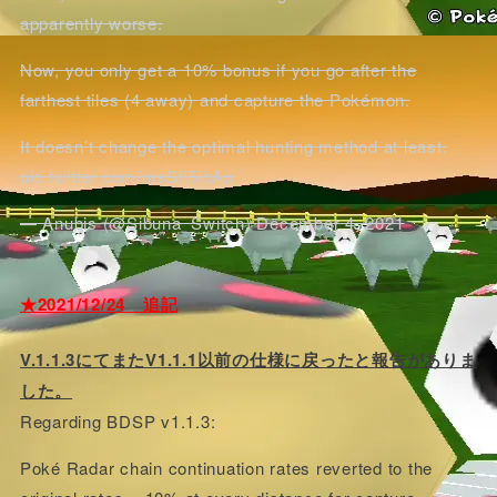
apparently worse.
Now, you only get a 10% bonus if you go after the
farthest tiles (4 away) and capture the Pokémon.
It doesn’t change the optimal hunting method at least.
pic.twitter.com/msSfi5ioAp
— Anubis (@Sibuna_Switch)
December 4, 2021
★2021/12/24 追記
V.1.1.3にてまたV1.1.1以前の仕様に戻ったと報告がありま
した。
Regarding BDSP v1.1.3:
Poké Radar chain continuation rates reverted to the