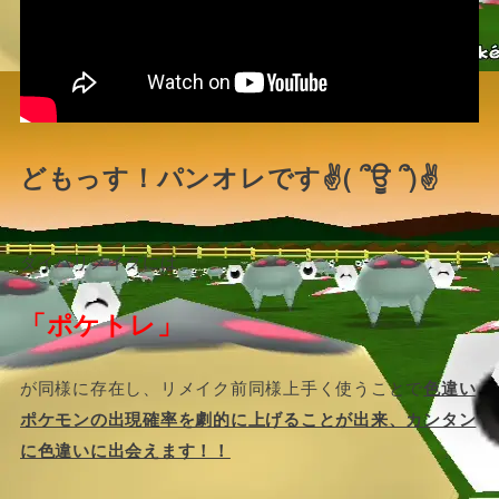
どもっす！パンオレです✌( ՞ਊ ՞)✌
ダイパリメイクには
「ポケトレ」
が同様に存在し、リメイク前同様上手く使うことで
色違い
ポケモンの出現確率を劇的に上げることが出来、カンタン
に色違いに出会えます！！