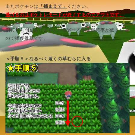
出たポケモンは
「捕まえて」
ください。
逃げるのはポケトレモードが終了するのでアウトです。
倒しても問題ありませんが後述する連鎖継続率が低くなる
ので捕獲推奨です。
＜手順５＞なるべく遠くの草むらに入る