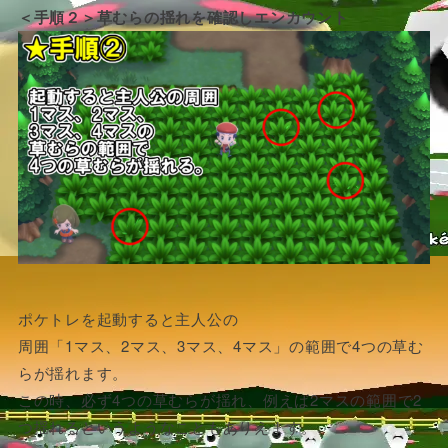
＜手順２＞草むらの揺れを確認しエンカウント
ポケトレを起動すると主人公の
周囲「1マス、2マス、3マス、4マス」の範囲で4つの草む
らが揺れます。
この時、必ず4つの草むらが揺れ、例えば2マスの範囲で2
つ揺れるというようなこともありえます。