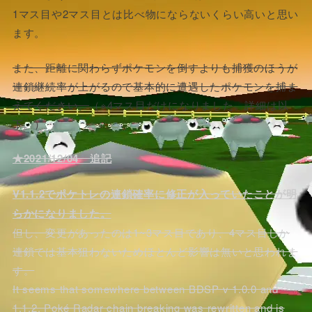
1マス目や2マス目とは比べ物にならないくらい高いと思い
ます。
また、距離に関わらずポケモンを倒すよりも捕獲のほうが
連鎖継続率が上がるので基本的に遭遇したポケモンを捕ま
えてください。
（※4マス目だけになりました。詳細は以
下。）
★2021/12/04 追記
V1.1.2でポケトレの連鎖確率に修正が入っていたことが明
らかになりました。
但し、変更があったのは1~3マス目であり、4マス目しか
連鎖では基本狙わないためほとんど影響は無いと思われま
す。
It seems that somewhere between BDSP v 1.0.0 and
1.1.2, Poké Radar chain breaking was rewritten and is