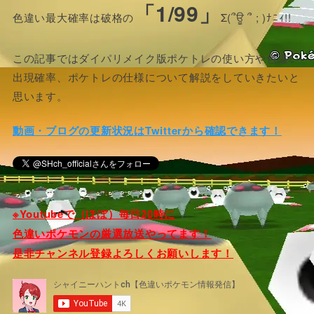
「1/99」
色違い最大確率は破格の
Σ(՞ਊ ՞ ; )ﾅﾆｨ!!
この記事ではダイパリメイク版ポケトレの使い方や色違い
出現確率、ポケトレの仕様について解説をしていきたいと
思います。
動画・ブログの更新状況はTwitterから確認できます！
※Youtubeで（ほぼ）毎日20時に
色違いポケモンの厳選放送やってます！
是非チャンネル登録よろしくお願いします！