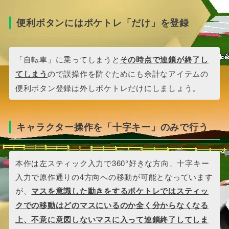
便利ボタンにはポケトレ「だけ」を登録
「自転車」に乗ってしまうと
その時点で連鎖が終了し
てしまう
ので誤操作を防ぐためにも余計なアイテムの
便利ボタン登録は外しポケトレだけにしましょう。
キャラクター操作を「十字キー」のみで行う
本作は左スティック入力で360°好きな方向、十字キー
入力で原作通りの4方向への移動が可能となっています
が、
マスを意識した動きをするポケトレではスティッ
クでの移動はどのマスにいるのか全く分からなくなる
上、不意に意図しないマスに入って連鎖終了してしま