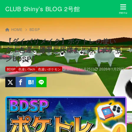
CLUB Shiny’s BLOG 2号館
HOME
BDSP
【ダイパリメイク】ポケトレの使い
方！色違い確率と仕様まとめ【ポケモ
ンBDSP】
2021年11月25日
2026年1月29日
BDSP
色違いTech
色違いポケモン