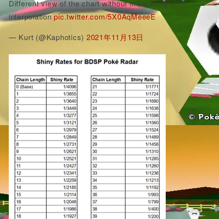
Different view of the chart without misleading
interpolation
pic.twitter.com/5X0AqMeeeE
— Kurt (@Kaphotics)
2021年11月13日