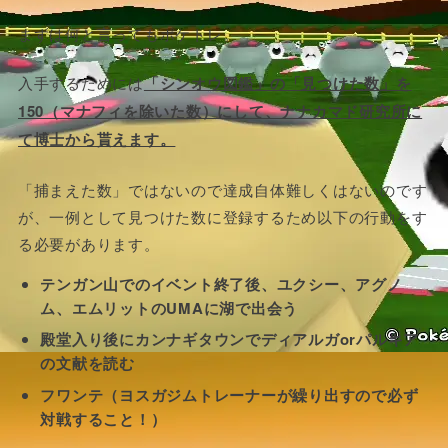
まずは何と言ってもポケトレ。
入手するためには
「シンオウ図鑑」の「見つけた数」を
150（マナフィを除いた数）にして、ナナカマド研究所に
て博士から貰えます。
「捕まえた数」ではないので達成自体難しくはないのです
が、一例として見つけた数に登録するため以下の行動をす
る必要があります。
テンガン山でのイベント終了後、ユクシー、アグノ
ム、エムリットのUMAに湖で出会う
殿堂入り後にカンナギタウンでディアルガorパルキア
の文献を読む
フワンテ（ヨスガジムトレーナーが繰り出すので必ず
対戦すること！）