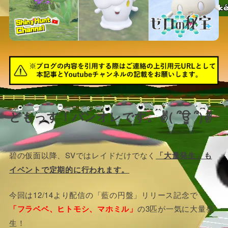
どもっす！パンオレです。✌( ՞ਊ ՞)✌
碧の仮面以降、SVではレイドだけでなく
「大量発生」も
イベントで定期的に行われます。
今回は12/14より配信の「藍の円盤」リリース記念で
「フラベベ、ヒトモシ、マホミル」
の3匹が一気に大量発
生！