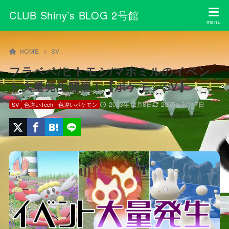
CLUB Shiny’s BLOG 2号館
HOME
SV
フラベベ/ヒトモシ/マホミルのイベン
ト大量発生開催！【ポケモンSV】
2023年12月8日
2025年9月17日
SV
色違いTech
色違いポケモン