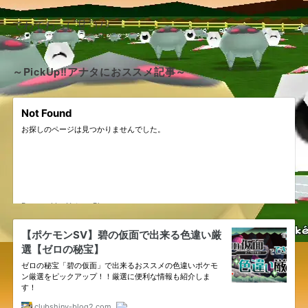
でわでわっ( ՞ਊ ՞)ﾉｼ
～PickUp‼アナタにおススメ記事～