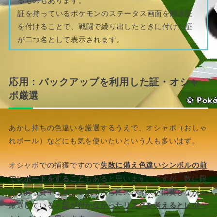
証を持っているポケモンのステータス画面を開き証
を付けることで、戦闘で繰り出したときに付けた証
が二つ名として表示されます。
応用：バックアップを利用した証・オシャ
ボ厳選
あかし持ちの色違いを厳選するうえで、オシャボ（おしゃ
れボール）などにも気を使いたいという人も多いはず。
オシャボでの捕獲ですので
失敗に備え色違いシンボルの前
でレポートをすること
もあると思います。ですが、数に限
りがある貴重なオシャボでさらにスパイスを消費しながら
厳選していると
証が付かなかったリスクを考えるとレポー