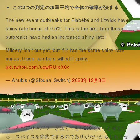
この2つの判定の加重平均で全体の確率が決まる
The new event outbreaks for Flabébé and Litwick have a
shiny rate bonus of 0.5%. This is the first time these
outbreaks have had an increased shiny rate!
Milcery isn’t out yet, but if it has the same shiny rate
bonus, these numbers will still apply.
pic.twitter.com/uqwRUIxX0k
— Anubis (@Sibuna_Switch)
2023年12月8日
イベント大量発生でそもそも色違い確率が0.5％というボ
ーナスになっているのに、そこに通常判定も重ねることが
出来るなんて神仕様ですね！！
むしろお守りやパワーが無くても1/200で光ると考えた
ら、スパイスを節約できるのでありがたいかもしれませ