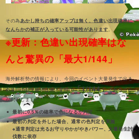
その為
あかし持ちの確率アップは無く、色違い出現確率に
なんらかの補正が入っている可能性があります
。
※更新：色違い出現確率はな
んと驚異の「最大1/144」
海外解析勢の情報により、今回のイベント大量発生で出る
「1/144」
色違いの最大確率は何と驚愕の
であること
が判明しました。
最初に0.5％の確率で色になるか判定
最初の判定を外した場合、通常の色判定を実施
※通常判定は光るお守りやかがやきパワー、大量発生討
伐数に依存