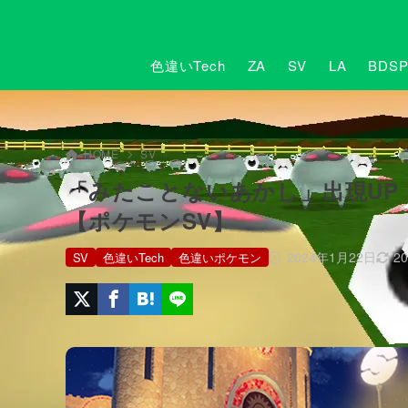
色違いTech
ZA
SV
LA
BDS
HOME
SV
「みたことないあかし」出現UP！
【ポケモンSV】
2024年1月22日
2
SV
色違いTech
色違いポケモン