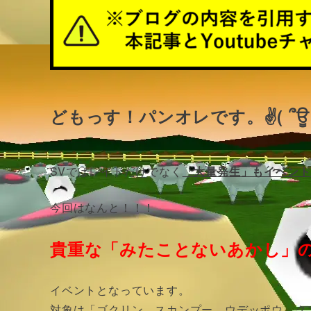
どもっす！パンオレです。✌( ՞ਊ 
SVではレイドだけでなく
「大量発生」もイベント
今回はなんと！！！
貴重な「みたことないあかし」の
イベントとなっています。
対象は「ゴクリン、スカンプー、ウデッポウ、ク