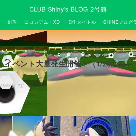
CLUB Shiny’s BLOG 2号館
P
剣盾
コロシアム・XD
旧作タイトル
SHINEプログ
イベント大量発生開催！（1/26から）
025年9月17日