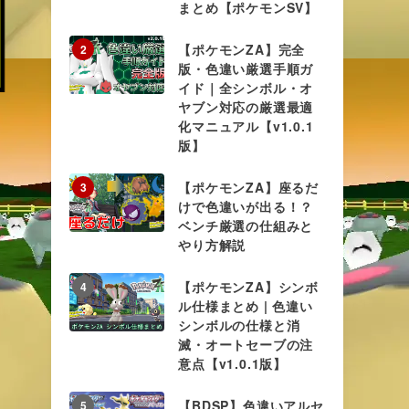
まとめ【ポケモンSV】
【ポケモンZA】完全
2
版・色違い厳選手順ガ
イド｜全シンボル・オ
ヤブン対応の厳選最適
化マニュアル【v1.0.1
版】
【ポケモンZA】座るだ
3
けで色違いが出る！？
ベンチ厳選の仕組みと
やり方解説
【ポケモンZA】シンボ
4
ル仕様まとめ | 色違い
シンボルの仕様と消
滅・オートセーブの注
意点【v1.0.1版】
【BDSP】色違いアルセ
5