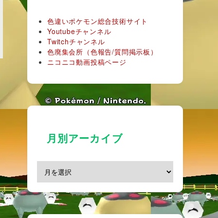
色違いポケモン総合技術サイト
Youtubeチャンネル
Twitchチャンネル
色廃集会所（色報告/質問掲示板）
ニコニコ動画投稿ページ
月別アーカイブ