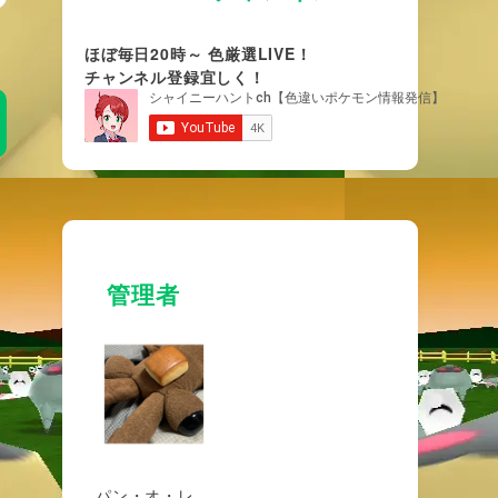
ほぼ毎日20時～ 色厳選LIVE！
チャンネル登録宜しく！
管理者
パン・オ・レ