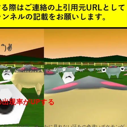
՞)✌
で定期的に行われます。
出現率がUPする
ズモー」の4匹。めったに見れない証をの色違いポケモンゲ