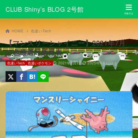
CLUB Shiny’s BLOG 2号館
HOME
色違いTech
【マンスリーシャイニー】2021年7月
の色厳選対象発表
2021年7月1日
2025年9月17日
色違いTech
色違いポケモン