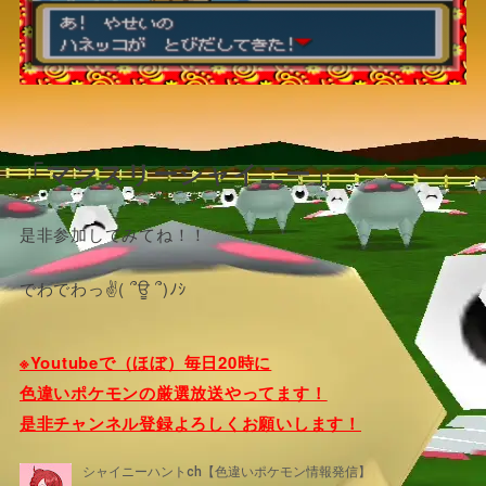
「マンスリーシャイニー」
是非参加してみてね！！
でわでわっ✌( ՞ਊ ՞)ﾉｼ
※Youtubeで（ほぼ）毎日20時に
色違いポケモンの厳選放送やってます！
是非チャンネル登録よろしくお願いします！