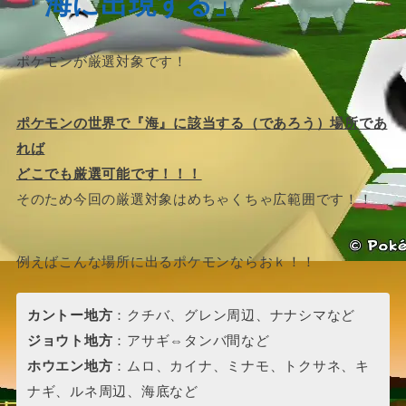
「海に出現する」
ポケモンが厳選対象です！
ポケモンの世界で『海』に該当する（であろう）場所であ
れば
どこでも厳選可能です！！！
そのため今回の厳選対象はめちゃくちゃ広範囲です！！
例えばこんな場所に出るポケモンならおｋ！！
カントー地方
：クチバ、グレン周辺、ナナシマなど
ジョウト地方
：アサギ⇔タンバ間など
ホウエン地方
：ムロ、カイナ、ミナモ、トクサネ、キ
ナギ、ルネ周辺、海底など