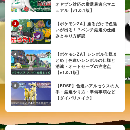
オヤブン対応の厳選最適化マニ
ュアル【v1.0.1版】
【ポケモンZA】座るだけで色違
3
いが出る！？ベンチ厳選の仕組
みとやり方解説
【ポケモンZA】シンボル仕様ま
4
とめ | 色違いシンボルの仕様と
消滅・オートセーブの注意点
【v1.0.1版】
【BDSP】色違いアルセウスの入
5
手・厳選やり方・準備事項など
【ダイパリメイク】