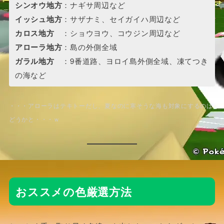
シンオウ地方
：ナギサ周辺など
イッシュ地方
：サザナミ、セイガイハ周辺など
カロス地方
：ショウヨウ、コウジン周辺など
アローラ地方
：島の外側全域
ガラル地方
：9番道路、ヨロイ島外側全域、凍てつき
の海など
・・・アローラはテキトーだし、夏なのに寒そうな海も対象にするのは
どうかと・・・ｗ
おススメの色厳選方法