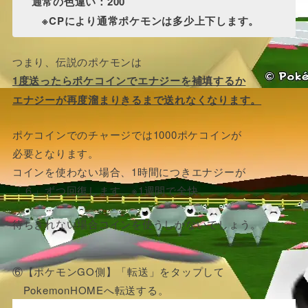
通常の色違い：200
※CPにより通常ポケモンは多少上下します。
つまり、伝説のポケモンは
1度送ったらポケコインでエナジーを補填するか
エナジーが再度溜まりきるまで送れなくなります。
ポケコインでのチャージでは1000ポケコインが
必要となります。
コインを使わない場合、1時間につきエナジーが
「６」ずつ回復します。※1週間で全快
待ちきれない場合コインを使うしかないでしょう。。
⑥【ポケモンGO側】「転送」をタップして
PokemonHOMEへ転送する。