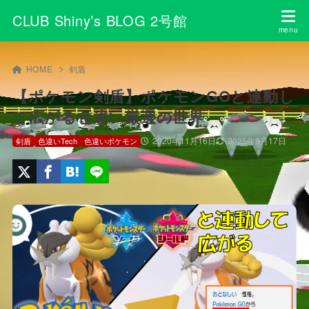
CLUB Shiny’s BLOG 2号館
HOME
剣盾
【ポケモン剣盾】ポケモンGOと連動し
て広がる色違い厳選の世界
2020年11月16日
2025年9月17日
剣盾
色違いTech
色違いポケモン