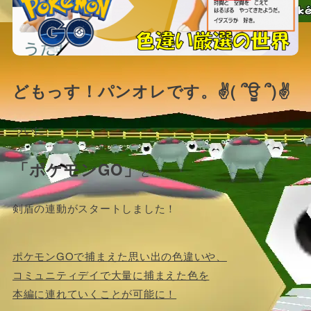
どもっす！パンオレです。✌( ՞ਊ ՞)✌
ついに
「ポケモンGO」
と
剣盾の連動がスタートしました！
ポケモンGOで捕まえた思い出の色違いや、
コミュニティデイで大量に捕まえた色を
本編に連れていくことが可能に！