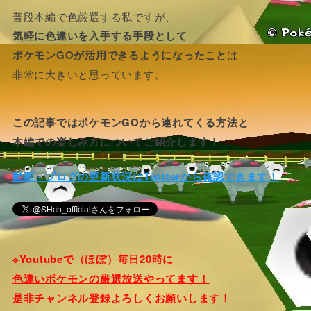
普段本編で色厳選する私ですが、
気軽に色違いを入手する手段として
ポケモンGOが活用できるようになったこと
は
非常に大きいと思っています。
この記事ではポケモンGOから連れてくる方法と
本編での楽しみ方についてご紹介します！
動画・ブログの更新状況はTwitterから確認できます！
※Youtubeで（ほぼ）毎日20時に
色違いポケモンの厳選放送やってます！
是非チャンネル登録よろしくお願いします！