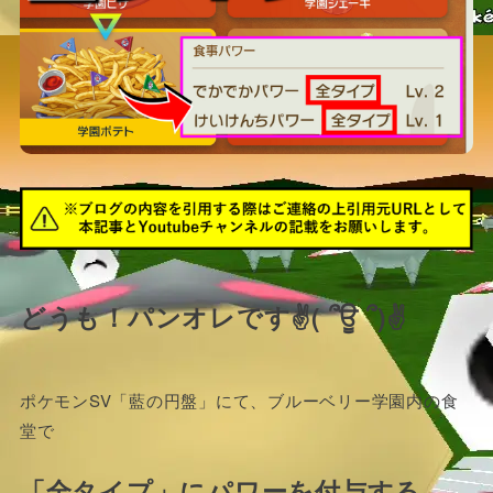
どうも！パンオレです✌( ՞ਊ ՞)✌
ポケモンSV「藍の円盤」にて、ブルーベリー学園内の食
堂で
「全タイプ」にパワーを付与する