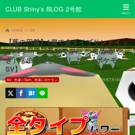
CLUB Shiny’s BLOG 2号館
HOME
SV
【藍の円盤】1個で全タイプサンドイッ
チパワー！（ちびでか/二つ名/かがや
き）学生食堂を活用しよう【ポケモン
SV】
2023年12月18日
2026年7月18日
SV
色違いTech
色違いポケモン