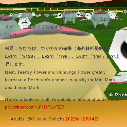
ューです。同じく確率は
「1/96」
で最大証付きます。
経験値パワーはLv1の場合、貰える経験値が1.1倍になりま
すが・・正直アメで育成する人が多いと思うので出番はな
いかも。。
補足：ちびちび、でかでかの確率（海外解析勢解析）
Lv1で「1/128」、Lv2で「1/96」、Lv3で「1/64」まで上
昇します。
Neat, Teensy Power and Humungo Power greatly
increase a Pokémon’s chance to qualify for Mini Mark
and Jumbo Mark!
Here’s a table with all the details in fine print underneath.
pic.twitter.com/uF1HPypFER
— Anubis (@Sibuna_Switch)
2022年12月14日