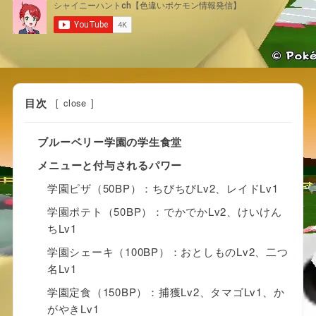
目次
[
close
]
ブルーベリー学園の学生食堂
メニューと付与されるパワー
学園ピザ（50BP）：ちびちびLv2、レイドLv1
学園ポテト（50BP）：でかでかLv2、けいけん
ちLv1
学園シェーキ（100BP）：おとしものLv2、二つ
名Lv1
学園定食（150BP）：捕獲Lv2、タマゴLv1、か
がやきLv1