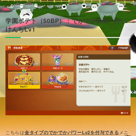
学園ポテト（50BP）：でかでかLv2、けい
けんちLv1
こちらは
全タイプのでかでかパワーLv2を付与できる
メニ