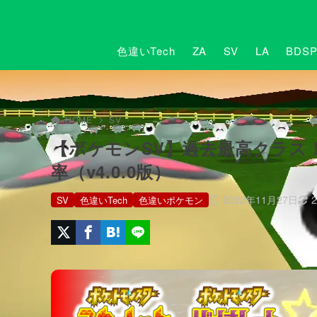
色違いTech
ZA
SV
LA
BDS
HOME
SV
【ポケモンSV】過去最高クラス
率（v4.0.0版）
2022年11月27日
SV
色違いTech
色違いポケモン