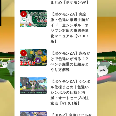
まとめ【ポケモンSV】
【ポケモンZA】完全
2
版・色違い厳選手順ガ
イド｜全シンボル・オ
ヤブン対応の厳選最適
化マニュアル【v1.0.1
版】
【ポケモンZA】座るだ
3
けで色違いが出る！？
ベンチ厳選の仕組みと
やり方解説
【ポケモンZA】シンボ
4
ル仕様まとめ | 色違い
シンボルの仕様と消
滅・オートセーブの注
意点【v1.0.1版】
【BDSP】色違いアルセ
5