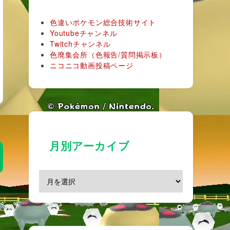
色違いポケモン総合技術サイト
Youtubeチャンネル
Twitchチャンネル
色廃集会所（色報告/質問掲示板）
ニコニコ動画投稿ページ
月別アーカイブ