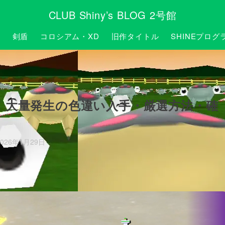
CLUB Shiny’s BLOG 2号館
P
剣盾
コロシアム・XD
旧作タイトル
SHINEプログ
！大量発生の色違い入手・厳選方法・確
2026年1月29日