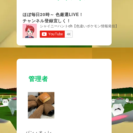
ほぼ毎日20時～ 色厳選LIVE！
チャンネル登録宜しく！
管理者
パン・オ・レ