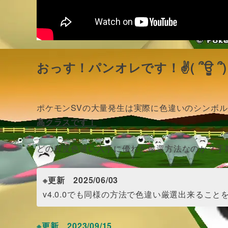
おっす！パンオレです！✌( ՞ਊ ՞)
ポケモンSVの大量発生は実際に色違いのシンボ
高クラスです！
どの程度色違い入手に優れた厳選方法なのか？手
※更新 2025/06/03
v4.0.0でも同様の方法で色違い厳選出来ること
※更新 2023/09/15