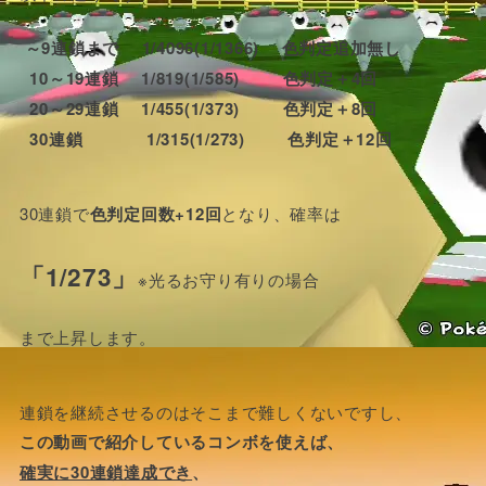
～9連鎖まで 1/4096(1/1366) 色判定追加無し
10～19連鎖 1/819(1/585) 色判定＋4回
20～29連鎖 1/455(1/373) 色判定＋8回
30連鎖 1/315(1/273) 色判定＋12回
30連鎖で
色判定回数+12回
となり、確率は
「1/273」
※光るお守り有りの場合
まで上昇します。
連鎖を継続させるのはそこまで難しくないですし、
この動画で紹介しているコンボを使えば、
確実に30連鎖達成でき
、