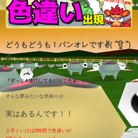
どうもどうも！パンオレです✌( ՞ਊ ՞)
✌
『ずっとA連打してるだけで色違いが出る？』
そんな夢みたいな色粘りが・・・
実はあるんです！！
上手くいけば2時間で色違いが