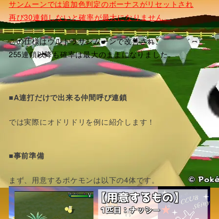
サンムーンでは追加色判定のボーナスがリセットされ
再び30連鎖しないと確率が最大になりません。
この仕様はウルトラサンムーンで改善され、
255連鎖以降も確率は最大のままになりました。
■A連打だけで出来る仲間呼び連鎖
では実際にオドリドリを例に紹介します！
■事前準備
まず、用意するポケモンは以下の4体です。