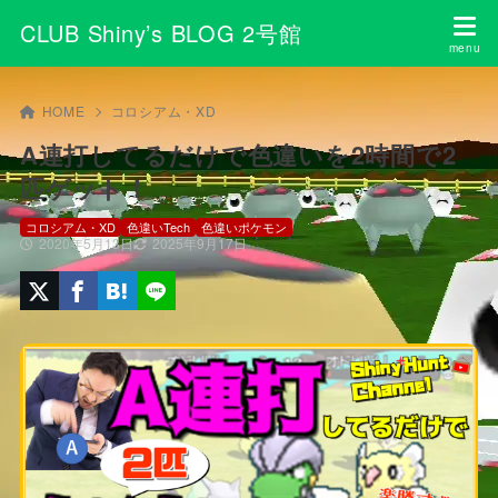
CLUB Shiny’s BLOG 2号館
HOME
コロシアム・XD
A連打してるだけで色違いを2時間で2
匹ゲット！
コロシアム・XD
色違いTech
色違いポケモン
2020年5月13日
2025年9月17日