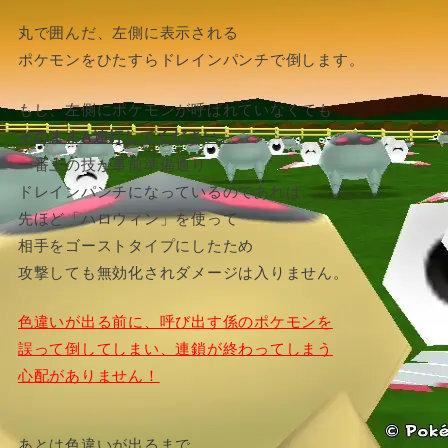
丸で囲んだ、左側に表示される
ポケモンをひたすらドレインパンチで倒します。
もし、左側にポケモンが呼ばれていなくても
そのままA連打してください。
一番上の技が事前準備通り
ドレインパンチになっているのであれば、
先ほど「ハロウィン」を使って
相手をゴーストタイプにしたため
攻撃しても無効化されダメージは入りません。
色違いが出る前に、呼び出す係のポケモンを
誤って倒してしまい、連鎖が終わってしまう
心配がありません！
あとは色違いが出るまで、