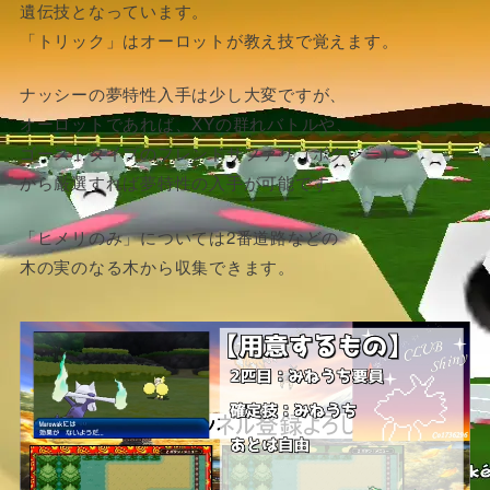
遺伝技となっています。
「トリック」はオーロットが教え技で覚えます。
ナッシーの夢特性入手は少し大変ですが、
オーロットであれば、XYの群れバトルや、
ゴーストタイプのフレンドサファリ（ボクレー）
から厳選すれば夢特性の入手が可能です。
「ヒメリのみ」については2番道路などの
木の実のなる木から収集できます。