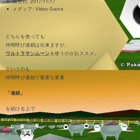
発売日:
2017/11/17
メディア:
Video Game
どちらを使っても
仲間呼び連鎖は出来ますが、
ウルトラサンムーン
を使うのがおススメ。
というのも、
仲間呼び連鎖で重要な要素
「連鎖」
を続ける上で
ウルトラサンムーンのほうが都合がいいから。
詳細は後述します。