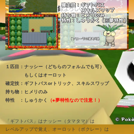
１匹目：ナッシー（どちらのフォルムでも可）
もしくはオーロット
確定技：ギフトパスorトリック、スキルスワップ
持ち物：ヒメリのみ
特性 ：しゅうかく
（※夢特性なので注意！）
「ギフトパス」はナッシー（タマタマ）は
レベルアップで覚え、オーロット（ボクレー）は