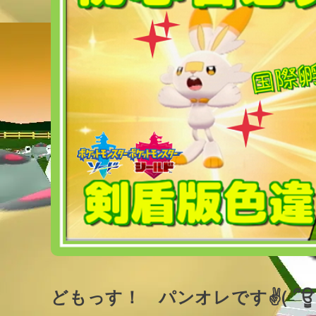
どもっす！ パンオレです✌( ՞ਊ 