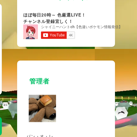
ほぼ毎日20時～ 色厳選LIVE！
チャンネル登録宜しく！
管理者
パン・オ・レ