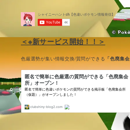
＜※新サービス開始！！＞
色厳選勢が集い情報交換/質問ができる
「色廃集会