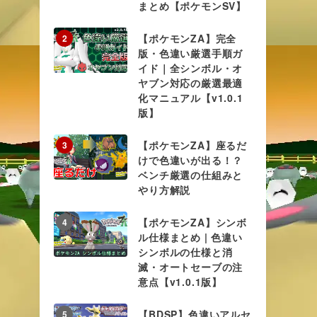
まとめ【ポケモンSV】
【ポケモンZA】完全
2
版・色違い厳選手順ガ
イド｜全シンボル・オ
ヤブン対応の厳選最適
化マニュアル【v1.0.1
版】
【ポケモンZA】座るだ
3
けで色違いが出る！？
ベンチ厳選の仕組みと
やり方解説
【ポケモンZA】シンボ
4
ル仕様まとめ | 色違い
シンボルの仕様と消
滅・オートセーブの注
意点【v1.0.1版】
【BDSP】色違いアルセ
5