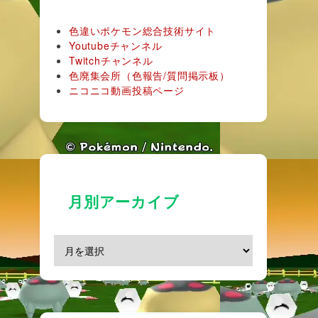
色違いポケモン総合技術サイト
Youtubeチャンネル
Twitchチャンネル
色廃集会所（色報告/質問掲示板）
ニコニコ動画投稿ページ
月別アーカイブ