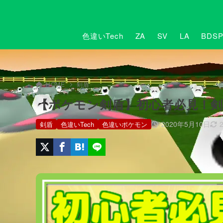
色違いTech
ZA
SV
LA
BDS
HOME
剣盾
【ポケモン剣盾】初心者必見！
2020年5月10日
剣盾
色違いTech
色違いポケモン