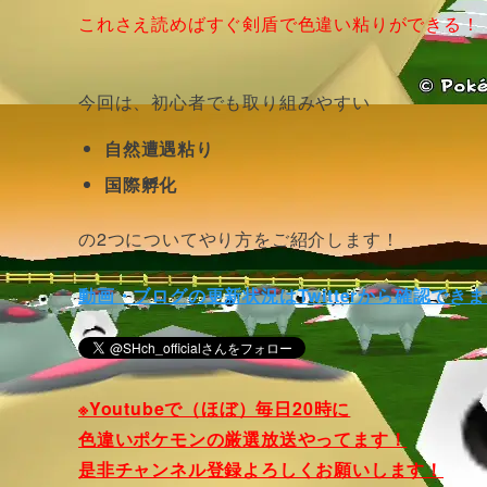
これさえ読めばすぐ剣盾で色違い粘りができる！
今回は、初心者でも取り組みやすい
自然遭遇粘り
国際孵化
の2つについてやり方をご紹介します！
動画・ブログの更新状況はTwitterから確認でき
※Youtubeで（ほぼ）毎日20時に
色違いポケモンの厳選放送やってます！
是非チャンネル登録よろしくお願いします！