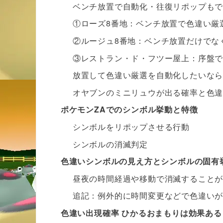
ベンチ放置で自動化・往復リポップも
①ローズ8番地：ベンチ放置で色違い厳
②ルージュ8番地：ベンチ放置だけでな
③レストラン・ド・フツー屋上：序盤で
放置して色違い厳選を自動化したいな
オヤブンのミニリュウが出る確率と色
ポケモンZAでのシンボル挙動と特徴
シンボルをリポップさせる行動
シンボルの消滅判定
色違いシンボルの見え方とシンボルの固有
昼夜の時間経過や移動で消滅すること
追記：例外的に時間変更などで色違い
色違い出現確率 ひかるおまもりは効果ある