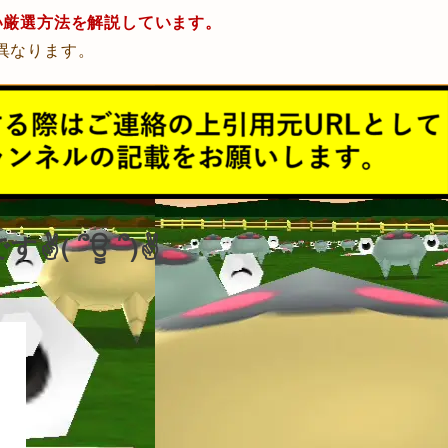
い厳選方法を解説しています。
異なります。
( ՞ਊ ՞)✌
。