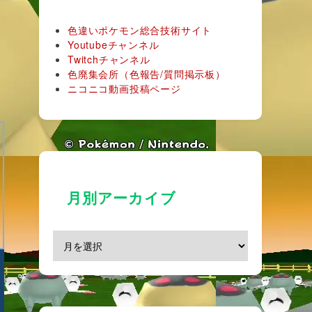
色違いポケモン総合技術サイト
Youtubeチャンネル
Twitchチャンネル
色廃集会所（色報告/質問掲示板）
ニコニコ動画投稿ページ
月別アーカイブ