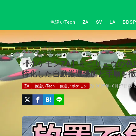
色違いTech
ZA
SV
LA
BDS
HOME
ZA
【ポケモンZA】ミニリュウの色
特化した自動厳選場所と手順を徹
2025年10月27日
ZA
色違いTech
色違いポケモン