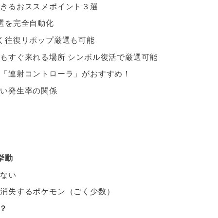
できるおススメポイント３選
選を完全自動化
く往復リポップ厳選も可能
もすぐ来れる場所 シンボル復活で厳選可能
ら「連射コントローラ」がおすすめ！
違い発生率の関係
挙動
がない
が消失するポケモン（ごく少数）
？