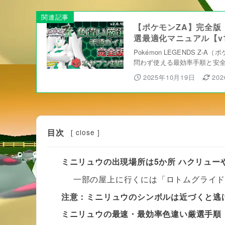
関連記事
【ポケモンZA】完全版
選最適化マニュアル【v1.
Pokémon LEGENDS 
問わず使える最効率手順と安
2025年10月19日
20
目次
[
close
]
ミニリュウの出現場所は5か所 ハクリュー
一部の屋上に行くには「ロトムグライ
注意：ミニリュウのシンボルは近づくと逃
ミニリュウの最速・最効率色違い厳選手順