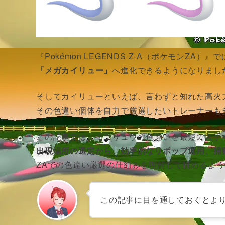
『Pokémon LEGENDS Z-A（ポケモンZ
「メガカイリュー」
へ進化できるようになりまし
そしてカイリューといえば、言わずと知れた高火
その色違い個体を自力で厳選したいトレーナーも
この記事では、ミニリュウの色違いを最短で入手
出現場所の選定から、効率的なリポップ運用、捕
ZAでの色違い厳選の仕組みを理解して挑めるよう
この記事に目を通しておくとよ