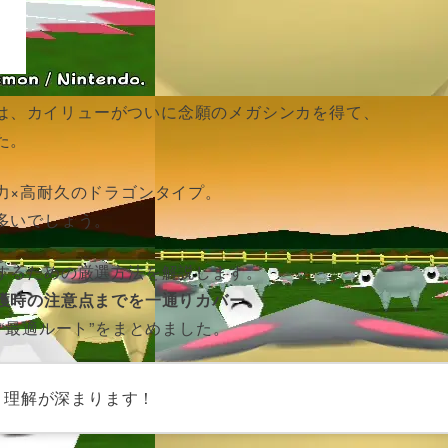
A）』では、カイリューがついに念願のメガシンカを得て、
た。
力×高耐久のドラゴンタイプ。
多いでしょう。
するための厳選方法を解説します。
獲時の注意点までを一通りカバー。
“最適ルート”をまとめました。
り理解が深まります！