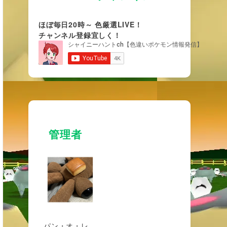
ほぼ毎日20時～ 色厳選LIVE！
チャンネル登録宜しく！
管理者
パン・オ・レ