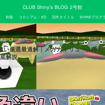
CLUB Shiny’s BLOG 2号館
P
剣盾
コロシアム・XD
旧作タイトル
SHINEプログ
違い厳選最適解｜メガカイリュー入手に
底解説
2026年1月26日