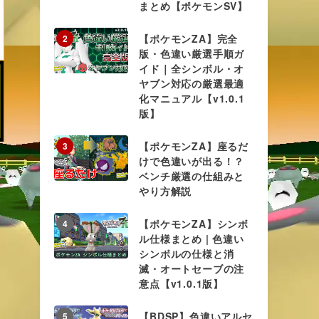
まとめ【ポケモンSV】
【ポケモンZA】完全
2
版・色違い厳選手順ガ
イド｜全シンボル・オ
ヤブン対応の厳選最適
化マニュアル【v1.0.1
版】
【ポケモンZA】座るだ
3
けで色違いが出る！？
ベンチ厳選の仕組みと
やり方解説
【ポケモンZA】シンボ
4
ル仕様まとめ | 色違い
シンボルの仕様と消
滅・オートセーブの注
意点【v1.0.1版】
【BDSP】色違いアルセ
5