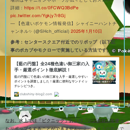
詳細：
https://t.co/0FCWQ3BdPe
pic.twitter.com/Ygkjy7r8Gj
— 【色違いポケモン情報発信】シャイニーハントチ
ャンネル✨ (@SHch_official)
2025年1月10日
参考：センタースクエア付近でのリポップ（以下記
事のポカブやモクローで実施している方法です）
なお、水上では「ピクニック」および「シンクロ」を使っ
たリポップをすることができません。
よって水上の群れで