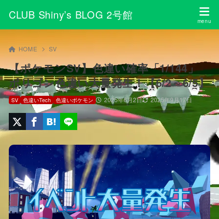
CLUB Shiny’s BLOG 2号館
HOME
SV
【ポケモンSV】色違い確率「1/144」
ポリゴン色違い大量発生！【6/2～6/5】
2025年6月2日
2025年9月17日
SV
色違いTech
色違いポケモン