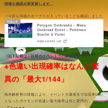
情報を確認次第更新します。
⇒今回も同様のボーナスが入っていることを確認しました
関連記事
Porygon Outbreaks – Mass
Outbreak Event – Pokémon
Scarlet & Violet
www.serebii.net
（以下記載は、以前のイベントでの解析情報です）
※色違い出現確率はなんと驚
異の「最大1/144」
海外解析勢の情報により、イベント大量発生で出現率UP
となったポケモンの色違い最大確率は何と驚愕の