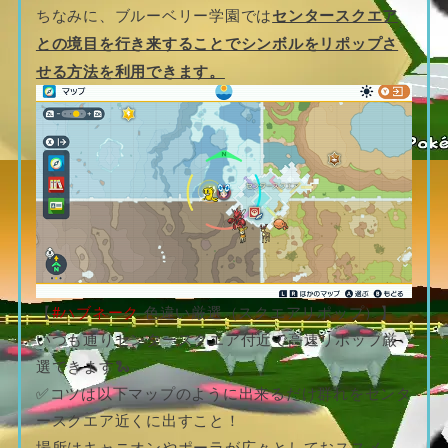
ちなみに、ブルーベリー学園では
センタースクエア
との境目を行き来することでシンボルをリポップさ
せる方法を利用できます。
【
#ハブネーク
色違い厳選（スクエアリポップ）】
いつも通りセンタースクエア付近で高速リポップ厳
選できます🐍
✅コツは以下マップのように出来るだけ群れをセンタ
ースクエア近くに出すこと！
場所はキャニオンやポーラが広々としておススメ