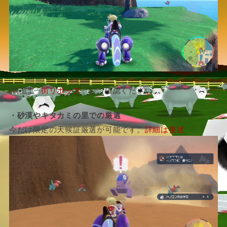
詳細は「
街リポップ
」をご確認ください。
・砂漠やキタカミの里での厳選
今だけ限定の天候証厳選が可能です。
詳細は後述