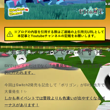
どもっす！パンオレです。✌( ՞ਊ ՞)✌
SVではレイドだけでなく
「大量発生」もイベントで定期
的に行われます。
今回はSwitch2発売を記念して「ポリゴン」がSV全地方で
大量発生！✨
しかも本イベントでは普段よりも色違いが出やすくなるボ
ーナスがあります！