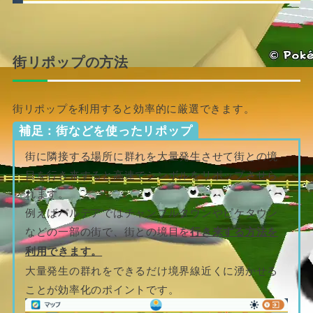
街リポップの方法
街リポップを利用すると効率的に厳選できます。
補足：街などを使ったリポップ
街に隣接する場所に群れを大量発生させて街との境
目を行き来すると高速でシンボルをリポップさせら
れます。
例えばパルデアではチャンプルタウンやピケタウン
などの一部の街で、街との境目を
行き来する方法を
利用できます。
大量発生の群れをできるだけ境界線近くに湧かせる
ことが効率化のポイントです。