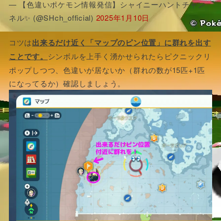
— 【色違いポケモン情報発信】シャイニーハントチャン
ネル✨ (@SHch_official)
2025年1月10日
コツは
出来るだけ近く「マップのピン位置」に群れを出す
ことです。
シンボルを上手く湧かせられたらピクニックリ
ポップしつつ、色違いが居ないか（群れの数が15匹+1匹
になってるか）確認しましょう。