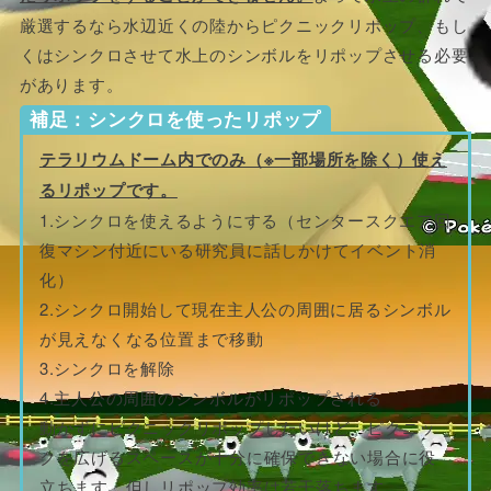
厳選するなら水辺近くの陸からピクニックリポップ、もし
くはシンクロさせて水上のシンボルをリポップさせる必要
があります。
補足：シンクロを使ったリポップ
テラリウムドーム内でのみ（※一部場所を除く）使え
るリポップです。
1.シンクロを使えるようにする（センタースクエア回
復マシン付近にいる研究員に話しかけてイベント消
化）
2.シンクロ開始して現在主人公の周囲に居るシンボル
が見えなくなる位置まで移動
3.シンクロを解除
4.主人公の周囲のシンボルがリポップされる
動かずにピクニックリポップしたいけど、ピクニッ
クを広げるスペースが十分に確保できない場合に役
立ちます。但しリポップ効率は若干落ちます。