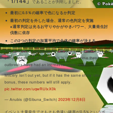
「1/144」
であることが判明しました。
最初に0.5％の確率で色になるか判定
最初の判定を外した場合、通常の色判定を実施
※通常判定は光るお守りやかがやきパワー、大量発生討
伐数に依存
この2つの判定の加重平均で全体の確率が決まる
The new event outbreaks for Flabébé and Litwick have a
shiny rate bonus of 0.5%. This is the first time these
outbreaks have had an increased shiny rate!
Milcery isn’t out yet, but if it has the same shiny rate
bonus, these numbers will still apply.
pic.twitter.com/uqwRUIxX0k
— Anubis (@Sibuna_Switch)
2023年12月8日
イベント大量発生でそもそも色違い確率が0.5％というボ