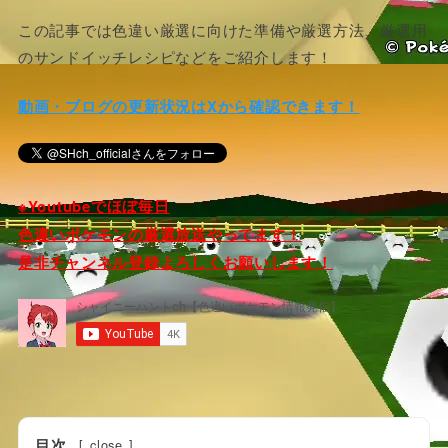
この記事では色違い厳選に向けた準備や厳選方法、厳選用
のサンドイッチレシピなどをご紹介します！
動画・ブログの更新状況はXから確認できます！
※Youtubeでほぼ毎日
色違いポケモンの厳選放送やってます！
是非チャンネル登録よろしくお願いします！
目次
[
close
]