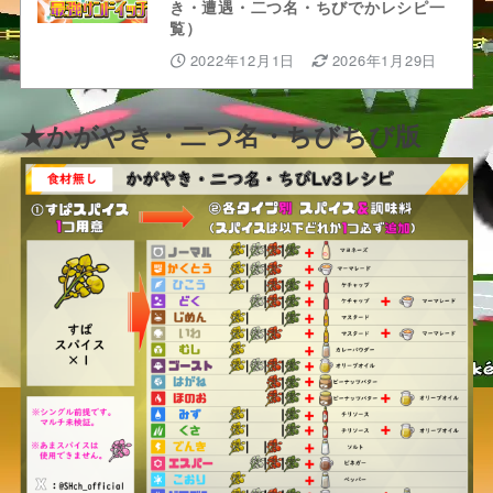
き・遭遇・二つ名・ちびでかレシピ一
覧）
2022年12月1日
2026年1月29日
★かがやき・二つ名・ちびちび版