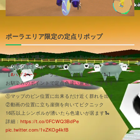
ポーラエリア限定の定点リポップ
ポーラエリア限定
で、シンボルを動かずに効率よくリポッ
プできるポイントがあります。
【
#ハブネーク
ポーラエリアで爆速リポップ🐍】
お馴染みのポイントで定点色違い厳選もできます！
①マップのピン位置に出来るだけ近く群れを出す
②動画の位置に立ち崖側を向いてピクニック
16匹以上シンボルが湧いたら色違いが居ます🐍
詳細：
https://t.co/0FCWQ3BdPe
pic.twitter.com/1vZKOg4kfB