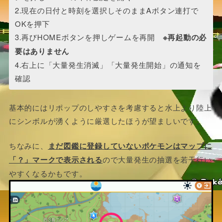
2.現在の日付と時刻を選択しそのままAボタン連打で
OKを押下
3.再びHOMEボタンを押しゲームを再開
※再起動の必
要はありません
4.右上に「大量発生消滅」「大量発生開始」の通知を
確認
基本的にはリポップのしやすさを考慮すると水上より陸上
にシンボルが湧くように厳選したほうが望ましいです。
ちなみに、
まだ図鑑に登録していないポケモンはマップに
「？」マークで表示される
ので大量発生の抽選を若干行い
やすくなるかもです。