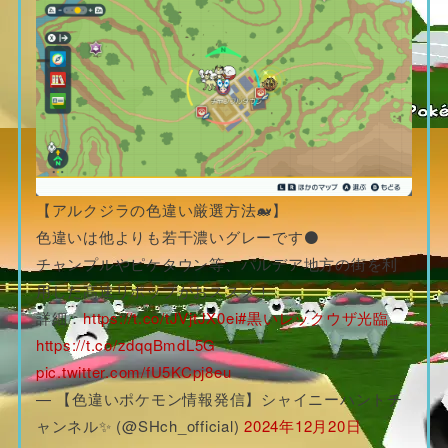
【アルクジラの色違い厳選方法🐋】
色違いは他よりも若干濃いグレーです⚫
チャンプルやピケタウン等、パルデア地方の街を利
用した高速リポップがおススメ！
詳細：
https://t.co/tJVjtJX0ei
#黒いレックウザ光臨
https://t.co/zdqqBmdL5G
pic.twitter.com/fU5KCpj8eu
— 【色違いポケモン情報発信】シャイニーハントチ
ャンネル✨ (@SHch_official)
2024年12月20日