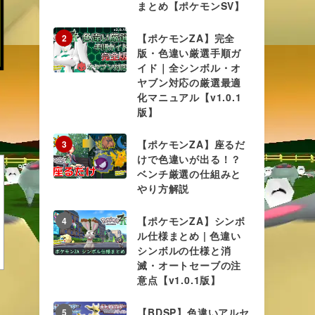
まとめ【ポケモンSV】
【ポケモンZA】完全
2
版・色違い厳選手順ガ
イド｜全シンボル・オ
ヤブン対応の厳選最適
化マニュアル【v1.0.1
版】
【ポケモンZA】座るだ
3
けで色違いが出る！？
ベンチ厳選の仕組みと
やり方解説
【ポケモンZA】シンボ
4
ル仕様まとめ | 色違い
シンボルの仕様と消
滅・オートセーブの注
意点【v1.0.1版】
【BDSP】色違いアルセ
5