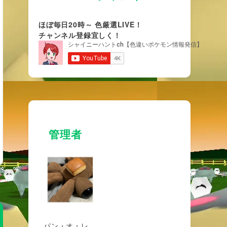
ほぼ毎日20時～ 色厳選LIVE！
チャンネル登録宜しく！
管理者
パン・オ・レ