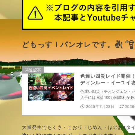
どもっす！パンオレです。✌( ՞ਊ 
SVでは現在4種類をテーマにしたイベントが開催
関連記事
色違い四災レイド開催！
ディンルー・イーユイ攻
色違い四災（チオンジェン・パ
入手には累計100万回勝利が必
2025年7月23日
202
大量発生でもくさ・こおり・じめん・ほのお4タ