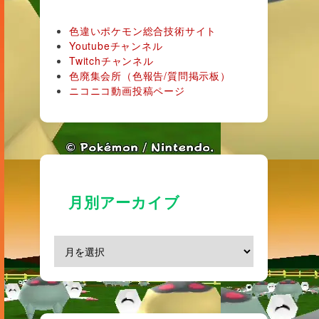
色違いポケモン総合技術サイト
Youtubeチャンネル
Twitchチャンネル
色廃集会所（色報告/質問掲示板）
ニコニコ動画投稿ページ
月別アーカイブ