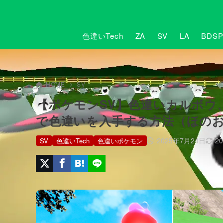
色違いTech
ZA
SV
LA
BDS
HOME
SV
【ポケモンSV】色違いカルボウ
で色違いを入手する方法（ほの
2025年7月24日
2
SV
色違いTech
色違いポケモン