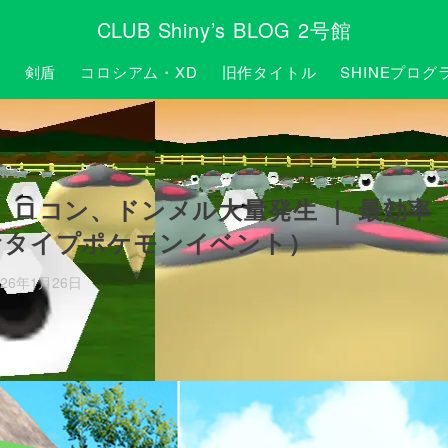
CLUB Shiny’s BLOG 2号館
P
剣盾
コロシアム・XD
旧作タイトル
SHINEプログ
、ロコン、ドンメル大量発生 ｜ 最効率
おタイプポケモンイベント）
026年1月26日